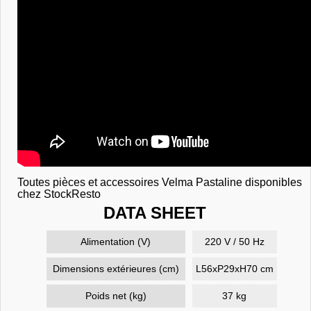
Toutes pièces et accessoires Velma Pastaline disponibles
chez StockResto
DATA SHEET
Alimentation (V)
220 V / 50 Hz
Dimensions extérieures (cm)
L56xP29xH70 cm
Poids net (kg)
37 kg