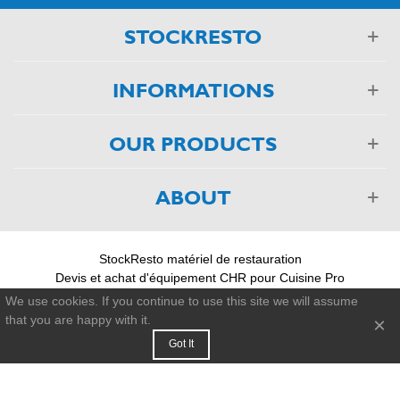
STOCKRESTO
INFORMATIONS
OUR PRODUCTS
ABOUT
StockResto matériel de restauration
Devis et achat d'équipement CHR pour Cuisine Pro
03 88 75 55 55
We use cookies. If you continue to use this site we will assume
that you are happy with it.
×
© 2011-2026 - StockResto +33 388 755 555
Got It
Left column