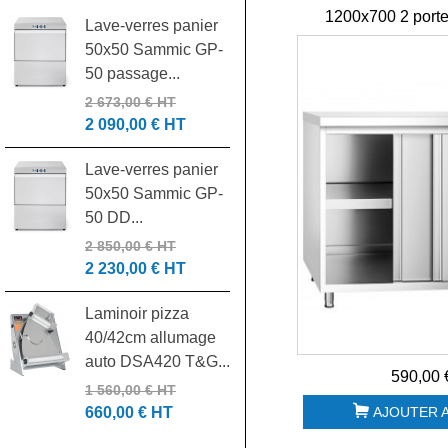
1200x700 2 porte
Lave-verres panier
Laminoir pizza 30
50x50 Sammic GP-
cm DSA310 NEW
50 passage...
1 305,00 € HT
550,00 € HT
2 673,00 € HT
2 090,00 € HT
Pétrin spirale IGF
Lave-verres panier
42L tête relevable
50x50 Sammic GP-
triphasé...
50 DD...
4 185,00 € HT
1 880,00 € HT
2 850,00 € HT
2 230,00 € HT
Batteur mélangeur
Laminoir pizza
20L 3 vitesses
40/42cm allumage
7455.1420...
auto DSA420 T&G...
1 500,00 € HT
590,00 
700,00 € HT
1 560,00 € HT
AJOUTER A
660,00 € HT