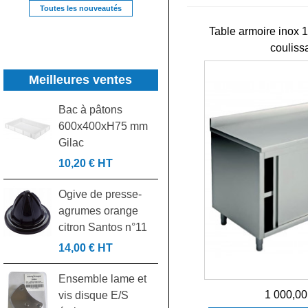
Toutes les nouveautés
Table armoire inox 
couliss
Meilleures ventes
Bac à pâtons
Grille gastronorme
600x400xH75 mm
GN2/1 rilsanisée
Gilac
530x650mm
10,20 € HT
32,00 € HT
Ogive de presse-
Kit croisillon contre
agrumes orange
croisillon pièce
citron Santos n°11
laminoir...
14,00 € HT
24,00 € HT
Ensemble lame et
Paire de glissières
1 000,00
vis disque E/S
gauche/droite en U