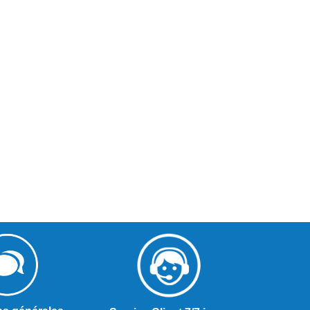
2 366,00 € HT
1 660,00 € HT
1 890,00 € HT
1 030,00 € HT
Mini four pizza
Crêpière électriqu
e
électrique double 2
plaque 40 cm rond
pizzas...
CCR40E...
991,00 € HT
399,00 € HT
640,00 € HT
260,00 € HT