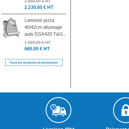
1 880,00 € HT
2 850,00 € HT
2 230,00 € HT
Batteur mélangeur
Laminoir pizza
20L 3 vitesses
40/42cm allumage
7455.1420...
auto DSA420 T&G...
1 500,00 € HT
700,00 € HT
1 560,00 € HT
660,00 € HT
Tous les produits en promotion