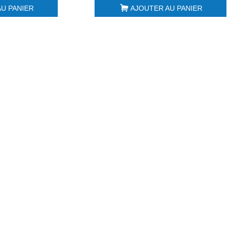
U PANIER
AJOUTER AU PANIER
Combiné Cutter &
Chariot de service
Coupe-légumes
inox robuste charg
R502 2 vitesses...
lourde...
2 970,00 € HT
666,00 € HT
1 700,00 € HT
580,00 € HT
Lave-verres panier
Plancha chrome
40x40 Sammic GP-
électrique 600mm
40
Mainho NCEM-60