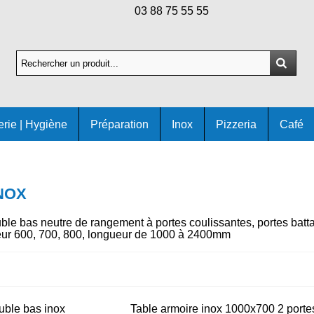
03 88 75 55 55
erie | Hygiène
Préparation
Inox
Pizzeria
Café
NOX
ble bas neutre de rangement à portes coulissantes, portes batt
eur 600, 700, 800, longueur de 1000 à 2400mm
euble bas inox
Table armoire inox 1000x700 2 porte