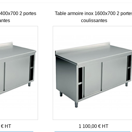
1400x700 2 portes
Table armoire inox 1600x700 2 porte
antes
coulissantes
Bouton réglage
épaisseur pâte
laminoir...
30,00 € HT
Bol Blender
Brushless Santos
n°62 - Ref 62100
170,00 € HT
 € HT
1 100,00 € HT