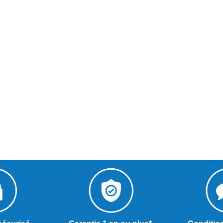
2 306,00 € HT
1 659,00 € HT
1 800,00 € HT
1 243,00 € HT
Chariot de service
Centrifugeuse J80
inox robuste charge
Buffet Robot-Coup
lourde...
56200B
684,00 € HT
1 630,00 € HT
590,00 € HT
1 333,00 € HT