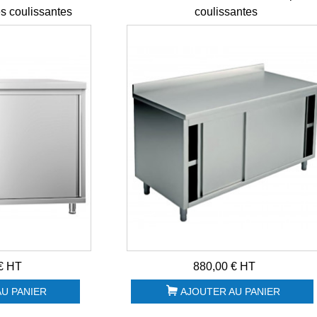
s coulissantes
coulissantes
Combiné Cutter &
Lave-verres panier
Coupe-légumes
40x40 Sammic GP
R502 2 vitesses...
40
2 970,00 € HT
2 306,00 € HT
1 700,00 € HT
1 800,00 € HT
Poubelle collecteur
Disque évacuateur
à pédale 90L
100062S blanc
Polaris...
ANCIEN CL50B...
265,00 € HT
26,00 € HT
Hotte motorisée
Support four pizza
2600x900x450 +
Cuppone
Variateur +...
DONATELLO
SDN635L/2...
1 850,00 € HT
€ HT
880,00 € HT
1 330,00 € HT
U PANIER
AJOUTER AU PANIER