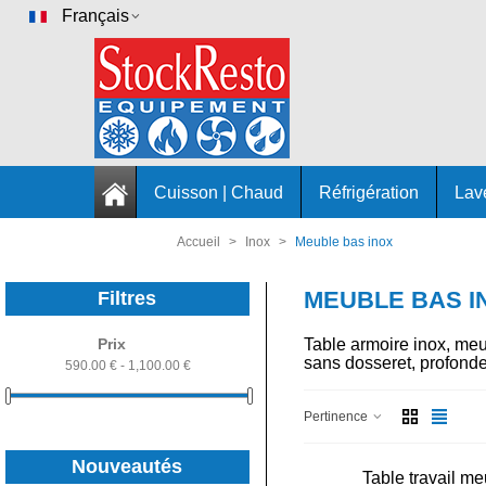
Français
Cuisson | Chaud
Réfrigération
Lav
Accueil
>
Inox
>
Meuble bas inox
MEUBLE BAS I
Filtres
Prix
Table armoire inox, meu
sans dosseret, profond
590.00 € - 1,100.00 €
Pertinence
Nouveautés
Table travail m