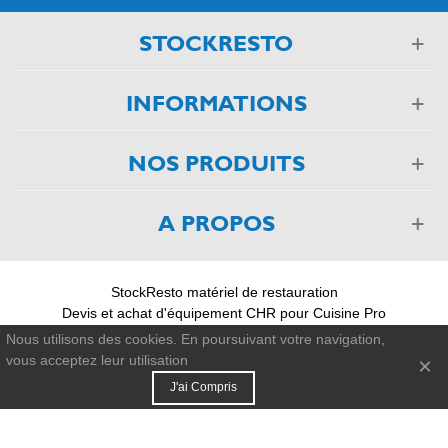
STOCKRESTO
INFORMATIONS
NOS PRODUITS
A PROPOS
StockResto matériel de restauration
Devis et achat d'équipement CHR pour Cuisine Pro
03 88 75 55 55
Nous utilisons des cookies. En poursuivant votre navigation,
vous acceptez leur utilisation
×
© 2011-2026 - StockResto +33 388 755 555
J'ai Compris
FILTRES