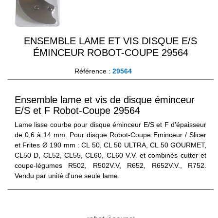
ENSEMBLE LAME ET VIS DISQUE E/S
ÉMINCEUR ROBOT-COUPE 29564
Référence :
29564
Ensemble lame et vis de disque éminceur
E/S et F Robot-Coupe 29564
Lame lisse courbe pour disque éminceur E/S et F d'épaisseur
de 0,6 à 14 mm. Pour disque Robot-Coupe Eminceur / Slicer
et Frites Ø 190 mm : CL 50, CL 50 ULTRA, CL 50 GOURMET,
CL50 D, CL52, CL55, CL60, CL60 V.V. et combinés cutter et
coupe-légumes R502, R502V.V, R652, R652V.V., R752.
Vendu par unité d'une seule lame.