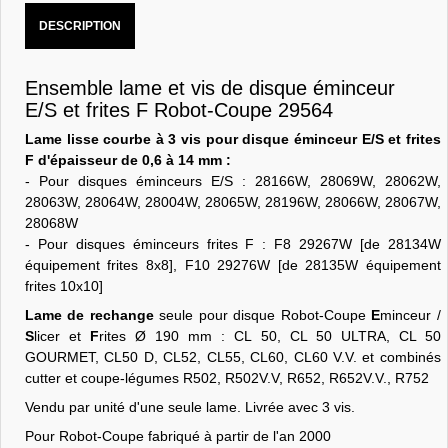
DESCRIPTION
Ensemble lame et vis de disque éminceur
E/S et frites F Robot-Coupe 29564
Lame lisse courbe à 3 vis pour disque éminceur E/S et frites
F d'épaisseur de 0,6 à 14 mm :
- Pour disques éminceurs E/S : 28166W, 28069W, 28062W,
28063W, 28064W, 28004W, 28065W, 28196W, 28066W, 28067W,
28068W
- Pour disques éminceurs frites F : F8 29267W [de 28134W
équipement frites 8x8], F10 29276W [de 28135W équipement
frites 10x10]
Lame de rechange
seule pour disque Robot-Coupe
E
minceur /
S
licer et
F
rites Ø 190 mm : CL 50, CL 50 ULTRA, CL 50
GOURMET, CL50 D, CL52, CL55, CL60, CL60 V.V. et combinés
cutter et coupe-légumes R502, R502V.V, R652, R652V.V., R752
Vendu par unité d'une seule lame. Livrée avec 3 vis.
Pour Robot-Coupe fabriqué à partir de l'an 2000