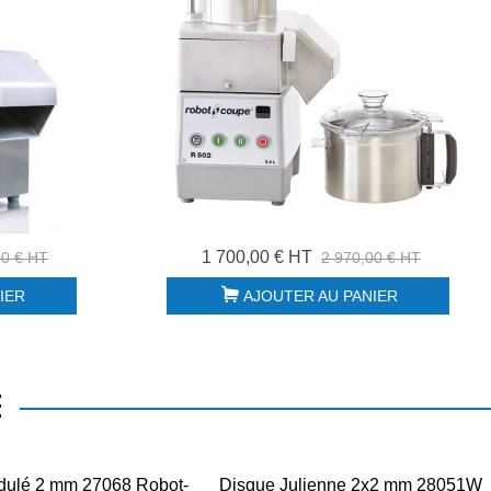
1 700,00 € HT
00 € HT
2 970,00 € HT
IER
AJOUTER AU PANIER
E
dulé 2 mm 27068 Robot-
Disque Julienne 2x2 mm 28051W