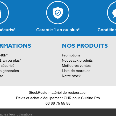
sécurisé
Garantie 1 an ou plus*
Conditio
RMATIONS
NOS PRODUITS
 48h*
Promotions
1 an ou plus*
Nouveaux produits
 sécurisé
Meilleures ventes
s générales
Liste de marques
ite
Notre stock
StockResto matériel de restauration
Devis et achat d'équipement CHR pour Cuisine Pro
03 88 75 55 55
© 2011-2026 - StockResto +33 388 755 555
tez leur utilisation