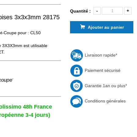
-
+
Quantité :
oises 3x3x3mm 28175
Ajouter au panier
t-Coupe pour : CL50
e 3X3X3mm est utilisable
ET.
Livraison rapide*
Paiement sécurisé
Garantie 1an ou plus*
Conditions générales
Colissimo 48h France
ropéenne 3-4 jours)