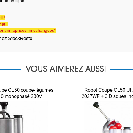
ande en ligne.
l !
at !
ont ni reprises, ni échangées"
chez StockResto.
VOUS AIMEREZ AUSSI
upe CL50 coupe-légumes
Robot Coupe CL50 Ult
40 monophasé 230V
2027WF + 3 Disques in