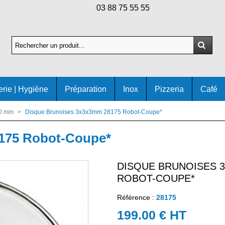
03 88 75 55 55
erie | Hygiène
Préparation
Inox
Pizzeria
Café
90 mm
>
Disque Brunoises 3x3x3mm 28175 Robot-Coupe*
175 Robot-Coupe*
DISQUE BRUNOISES 3
ROBOT-COUPE*
Référence :
28175
199.00 € HT