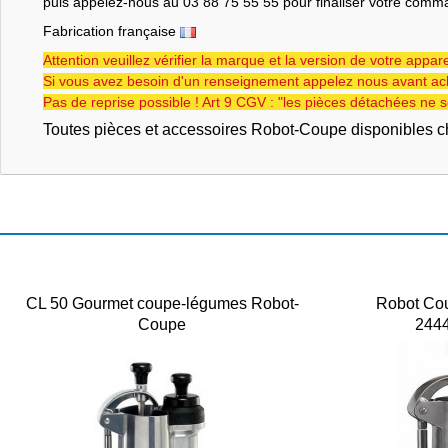
puis appelez-nous au 03 88 75 55 55 pour finaliser votre comm
Fabrication française
Attention veuillez vérifier la marque et la version de votre apparei
Si vous avez besoin d'un renseignement appelez nous avant ach
Pas de reprise possible ! Art 9 CGV : "les pièces détachées ne s
Toutes pièces et accessoires Robot-Coupe disponibles 
CL 50 Gourmet coupe-légumes Robot-
Robot Co
Coupe
244