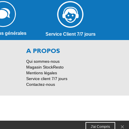
ns générales
Service Client 7/7 jours
A PROPOS
Qui sommes-nous
Magasin StockResto
Mentions légales
Service client 7/7 jours
Contactez-nous
×
J'ai Compris