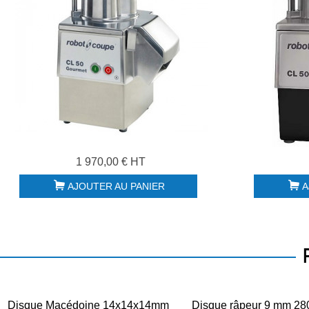
1 970,00 € HT
AJOUTER AU PANIER
A
Disque Macédoine 14x14x14mm
Disque râpeur 9 mm 28