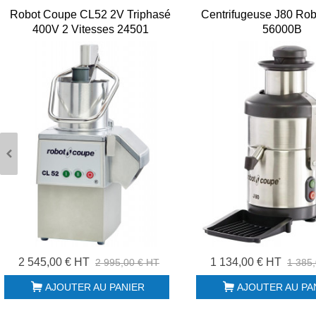
Robot Coupe CL52 2V Triphasé
Centrifugeuse J80 Ro
400V 2 Vitesses 24501
56000B
2 545,00 € HT
1 134,00 € HT
2 995,00 € HT
1 385
AJOUTER AU PANIER
AJOUTER AU PA