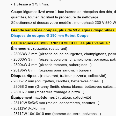
- 1 vitesse à 375 tr/mn.
Coupe-légumes livré avec 1 bac interne de réception des dés, d'
quantités, tout en facilitant la procédure de nettoyage.
Sélectionnez ci-dessus votre modèle : monophasé 230 V 550 Wa
Grande variété de coupes, plus de 53 disques disponibles, d
Disques de coupes Ø 190 mm Robot-Coupe
Les Disques de R502 R702 CL50 CL60 les plus vendus :
Éminceurs :
(pizzeria, restaurant)
- 28063W 2 mm (pizzeria coupe courgettes, champignons, poivr
- 28003W 3 mm (pizzeria poivrons, champignons, poireaux, patat
- 28004W 4 mm (pizzeria tomates, aubergines...)
- 28196W 6 mm (oignons pour sandwich burger)
Disques râpes :
(restaurant, traiteur, pizzeria, collectivité)
- 28057 2 mm (courgettes, carottes, betteraves crues...)
- 28058 3 mm (Granny Smith, choux blancs, betteraves cuites...
- 28016 7 mm (mozarella fromage à pizza...)
Équipement macédoines :
(traiteur, collectivité)
- 28110W 5x5x5 mm (melon, concombres, carottes...)
- 28111W 8x8x8 mm
- 28112W 10x10x10 mm (pomme-de-terre, poivrons...)