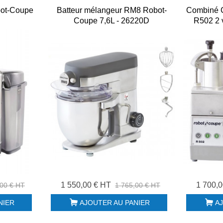
bot-Coupe
Batteur mélangeur RM8 Robot-
Combiné C
Coupe 7,6L - 26220D
R502 2 
tri
1 550,00 € HT
1 700,
,00 € HT
1 765,00 € HT
NIER
AJOUTER AU PANIER
A