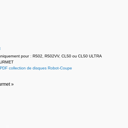
e
n uniquement pour : R502, R502VV, CL50 ou CL50 ULTRA
GOURMET
DF collection de disques Robot-Coupe
urmet »