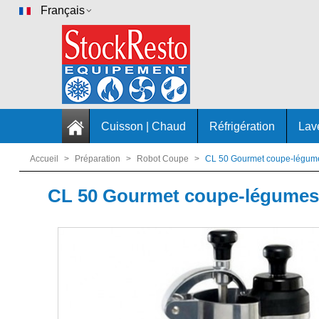
Français
Cuisson | Chaud
Réfrigération
Lav
Accueil
>
Préparation
>
Robot Coupe
>
CL 50 Gourmet coupe-légum
CL 50 Gourmet coupe-légume