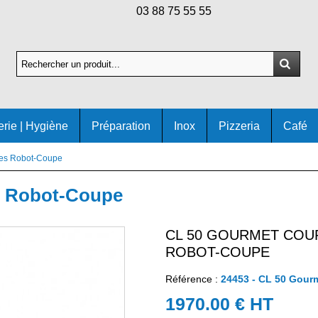
03 88 75 55 55
erie | Hygiène
Préparation
Inox
Pizzeria
Café
es Robot-Coupe
s Robot-Coupe
CL 50 GOURMET COU
ROBOT-COUPE
Référence :
24453 - CL 50 Gour
1970.00 € HT