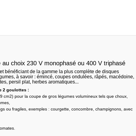
au choix 230 V monophasé ou 400 V triphasé
et
bénéficiant de la gamme la plus complète de disques
 légumes, à savoir : émincé, coupes ondulées, râpés, macédoine,
tes,
persil plat, herbes aromatiques...
2 goulottes :
39 cm2) pour la coupe de gros légumes volumineux tels que choux,
gumes,
ngs ou fragiles, exemples : courgette, concombre, champignons, avec
 tomates.