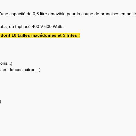
une capacité de 0,6 litre amovible pour la coupe de brunoises en petit
tts, ou triphasé 400 V 600 Watts.
ont 10 tailles macédoines et 5 frites :
ons...)
es douces, citron...)
)