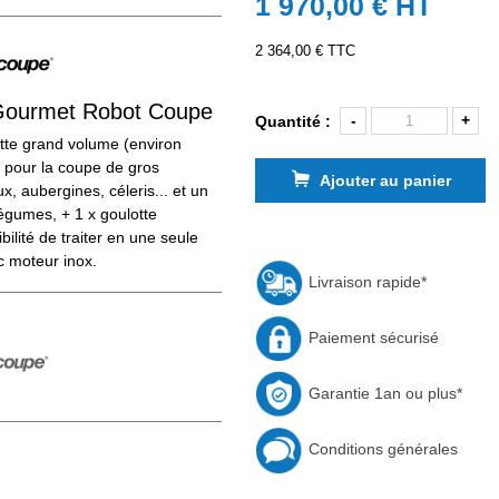
1 970,00 €
HT
2 364,00 € TTC
Gourmet Robot Coupe
-
+
Quantité :
otte grand volume (environ
pour la coupe de gros
Ajouter au panier
, aubergines, céleris... et un
égumes, + 1 x goulotte
ilité de traiter en une seule
c moteur inox.
Livraison rapide*
Paiement sécurisé
Garantie 1an ou plus*
Conditions générales