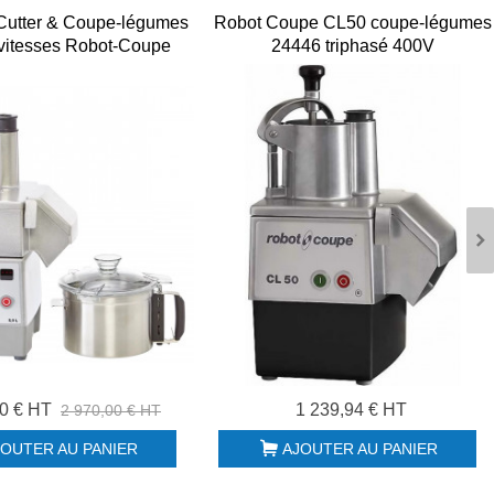
utter & Coupe-légumes
Robot Coupe CL50 coupe-légumes
vitesses Robot-Coupe
24446 triphasé 400V
phasé Déstockage
00 € HT
1 239,94 € HT
2 970,00 € HT
JOUTER AU PANIER
AJOUTER AU PANIER