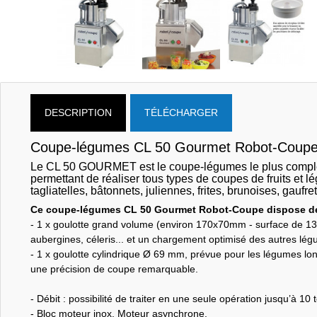
DESCRIPTION
TÉLÉCHARGER
Coupe-légumes CL 50 Gourmet Robot-Coupe 
Le CL 50 GOURMET est le coupe-légumes le plus compl
permettant de réaliser tous types de coupes de fruits et
tagliatelles, bâtonnets, juliennes, frites,
brunoises, gaufret
Ce coupe-légumes CL 50 Gourmet Robot-Coupe dispose de 
- 1 x goulotte grand volume (environ 170x70mm - surface de 1
aubergines, céleris... et un chargement optimisé des autres lé
- 1 x goulotte cylindrique Ø 69 mm, prévue pour les légumes lo
une précision de coupe remarquable.
- Débit : possibilité de traiter en une seule opération jusqu’à 10
- Bloc moteur inox. Moteur asynchrone.