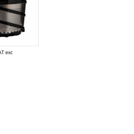
€170.00 HT
AT exc
Chariot de service
Centrifugal juicer
inox robuste charge
J80 Buffet Robot-
lourde...
Coupe 56200B
€684.00 HT
€1,630.00 HT
€590.00 HT
€1,333.00 HT