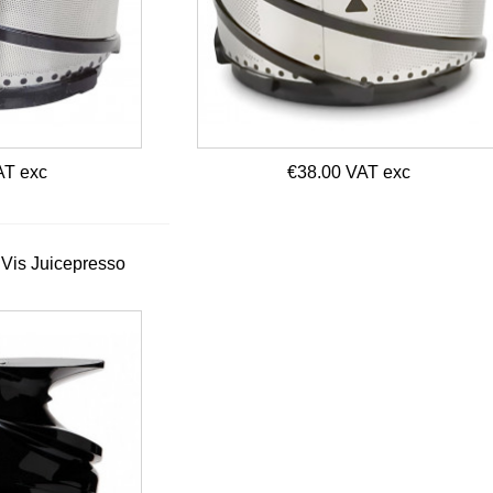
100062S withe
Dispenser in
OLD...
Stainless Steel...
€26.00 HT
€25.00 HT
AT exc
€38.00 VAT exc
 Vis Juicepresso
Bouton réglage
épaisseur pâte
laminoir...
€30.00 HT
Bol Blender
Brushless Santos
n°62 - Ref 62100