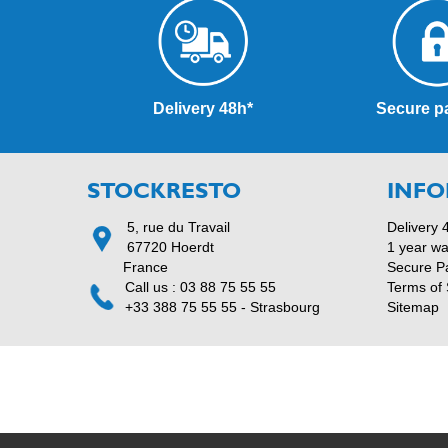
Delivery 48h*
Secure p
STOCKRESTO
INFO
5, rue du Travail
Delivery 
67720 Hoerdt
1 year wa
France
Secure P
Call us : 03 88 75 55 55
Terms of 
+33 388 75 55 55 - Strasbourg
Sitemap