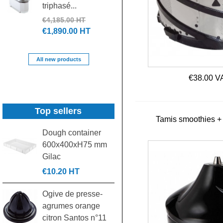
triphasé...
à pédale 90L
Polaris...
€4,185.00 HT
€1,890.00 HT
€265.00 HT
All new products
€38.00 V
Top sellers
Tamis smoothies +
Dough container
Grille gastronorme
600x400xH75 mm
GN2/1 rilsanisée
Gilac
530x650mm
€10.20 HT
€32.00 HT
Ogive de presse-
Kit croisillon contre
agrumes orange
croisillon pièce
citron Santos n°11
laminoir...