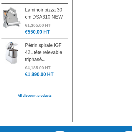
Laminoir pizza 30
Combiné Cutter &
cm DSA310 NEW
Coupe-légumes
R502 2 vitesses...
€1,305.00 HT
€550.00 HT
€2,970.00 HT
€1,700.00 HT
Pétrin spirale IGF
42L tête relevable
Lave-verres panier
triphasé...
40x40 Sammic GP-
40
€4,185.00 HT
€1,890.00 HT
€2,306.00 HT
€1,800.00 HT
All discount products