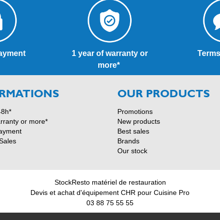
ayment
1 year of warranty or
Terms
more*
RMATIONS
OUR PRODUCTS
48h*
Promotions
rranty or more*
New products
ayment
Best sales
Sales
Brands
Our stock
StockResto matériel de restauration
Devis et achat d'équipement CHR pour Cuisine Pro
03 88 75 55 55