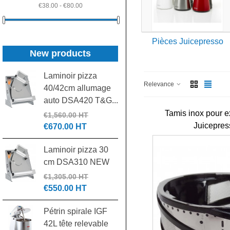
€38.00 - €80.00
Pièces Juicepresso
New products
Laminoir pizza
Batteur mélangeur
Relevance
40/42cm allumage
20L 3 vitesses
auto DSA420 T&G...
7455.1420...
Tamis inox pour ex
€1,560.00 HT
€1,500.00 HT
Juicepres
€670.00 HT
€700.00 HT
Laminoir pizza 30
Combiné Cutter &
cm DSA310 NEW
Coupe-légumes
R502 2 vitesses...
€1,305.00 HT
€550.00 HT
€2,970.00 HT
€1,700.00 HT
Pétrin spirale IGF
42L tête relevable
Poubelle collecteur