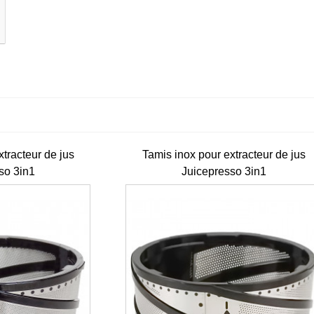
Hotte motorisée
Support four pizza
2600x900x450 +
Cuppone
Variateur +...
DONATELLO
SDN635L/2...
tracteur de jus
Tamis inox pour extracteur de jus
€1,850.00 HT
so 3in1
Juicepresso 3in1
€1,330.00 HT
Lave-verres panier
40x40 Sammic GP-
Pizza oven
40
Cuppone
DONATELLO Wid
€2,306.00 HT
Front DN635L/2C
€1,800.00 HT
€6,250.00 HT
Sling plate
Evacuation Disc
Pizzaiolo Oil Can