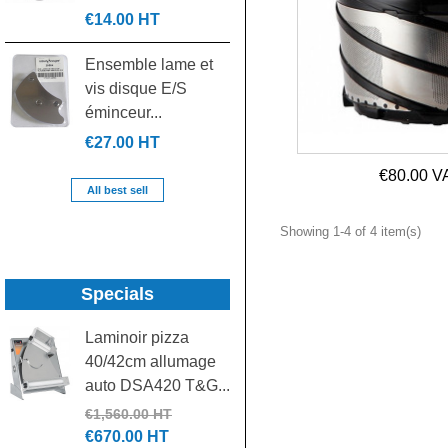
€14.00 HT
€24.00 HT
Ensemble lame et
Paire de glissières
vis disque E/S
gauche/droite en U
éminceur...
de...
€27.00 HT
€39.00 HT
€80.00 V
All best sell
Showing 1-4 of 4 item(s)
Specials
Laminoir pizza
Batteur mélangeur
40/42cm allumage
20L 3 vitesses
auto DSA420 T&G...
7455.1420...
€1,560.00 HT
€1,500.00 HT
€670.00 HT
€700.00 HT