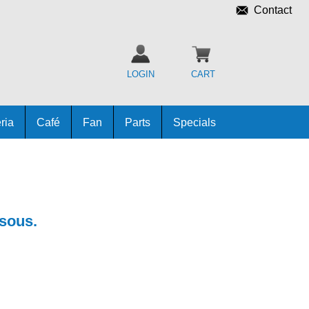
Contact
LOGIN
CART
ria
Café
Fan
Parts
Specials
ssous.