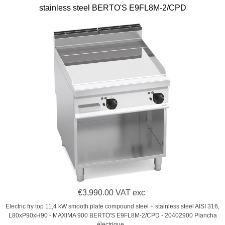
stainless steel BERTO'S E9FL8M-2/CPD
€3,990.00 VAT exc
Electric fry top 11,4 kW smooth plate compound steel + stainless steel AISI 316,
L80xP90xH90 - MAXIMA 900 BERTO'S E9FL8M-2/CPD - 20402900 Plancha
électrique...