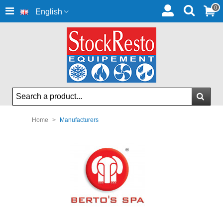
0
English
Home
>
Manufacturers