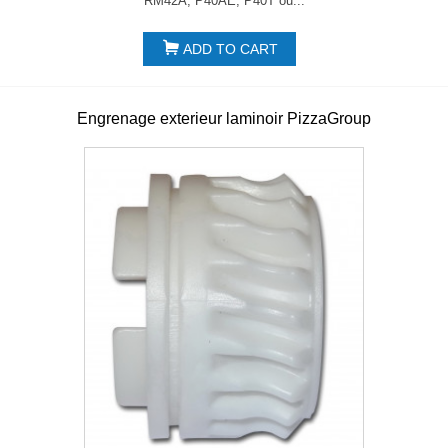
RM42A, P40AE, P40T ou...
ADD TO CART
Engrenage exterieur laminoir PizzaGroup