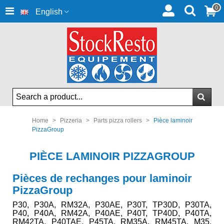
0
English
Home
>
Pizzeria
>
Parts pizza rollers
>
Pièce laminoir
PizzaGroup
PIÈCE LAMINOIR PIZZAGROUP
Pièces de rechanges pour laminoir
PizzaGroup
P30, P30A, RM32A, P30AE, P30T, TP30D, P30TA,
P40, P40A, RM42A, P40AE, P40T, TP40D, P40TA,
RM42TA, P40TAE, P45TA, RM35A, RM45TA, M35,