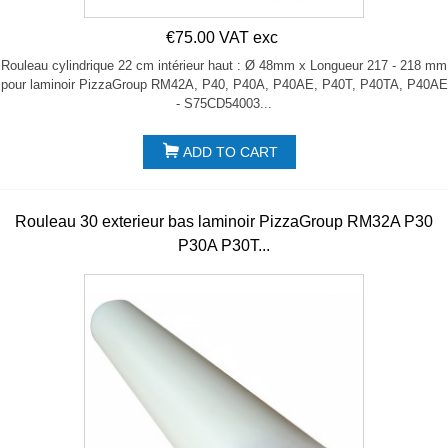
€75.00 VAT exc
Rouleau cylindrique 22 cm intérieur haut : Ø 48mm x Longueur 217 - 218 mm
pour laminoir PizzaGroup RM42A, P40, P40A, P40AE, P40T, P40TA, P40AE
- S75CD54003...
ADD TO CART
Rouleau 30 exterieur bas laminoir PizzaGroup RM32A P30
P30A P30T...