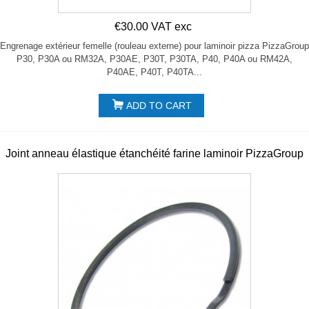
€30.00 VAT exc
Engrenage extérieur femelle (rouleau externe) pour laminoir pizza PizzaGroup
P30, P30A ou RM32A, P30AE, P30T, P30TA, P40, P40A ou RM42A,
P40AE, P40T, P40TA...
ADD TO CART
Joint anneau élastique étanchéité farine laminoir PizzaGroup