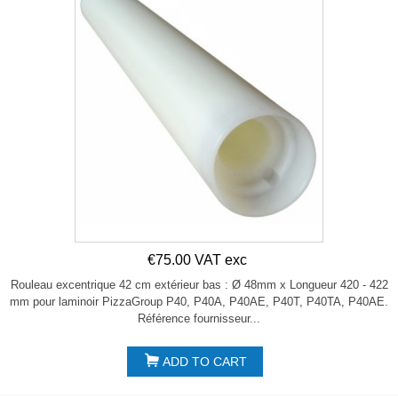
€75.00 VAT exc
Rouleau excentrique 42 cm extérieur bas : Ø 48mm x Longueur 420 - 422
mm pour laminoir PizzaGroup P40, P40A, P40AE, P40T, P40TA, P40AE.
Référence fournisseur...
ADD TO CART