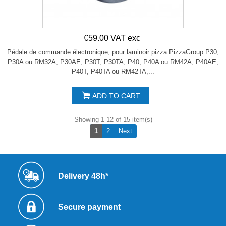
€59.00 VAT exc
Pédale de commande électronique, pour laminoir pizza PizzaGroup P30,
P30A ou RM32A, P30AE, P30T, P30TA, P40, P40A ou RM42A, P40AE,
P40T, P40TA ou RM42TA,...
ADD TO CART
Showing 1-12 of 15 item(s)
Next
1
2
Next
Delivery 48h*
Secure payment