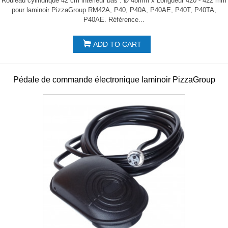
Rouleau cylindrique 42 cm intérieur bas : Ø 48mm x Longueur 420 - 422 mm
pour laminoir PizzaGroup RM42A, P40, P40A, P40AE, P40T, P40TA,
P40AE. Référence...
ADD TO CART
Pédale de commande électronique laminoir PizzaGroup