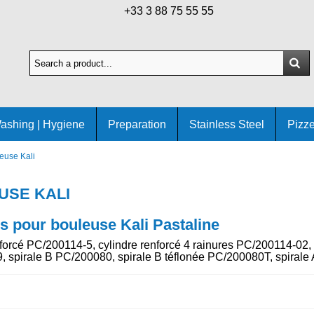
+33 3 88 75 55 55
ashing | Hygiene
Preparation
Stainless Steel
Pizze
euse Kali
USE KALI
s pour bouleuse Kali Pastaline
nforcé PC/200114-5, cylindre renforcé 4 rainures PC/200114-02,
, spirale B PC/200080, spirale B téflonée PC/200080T, spirale 