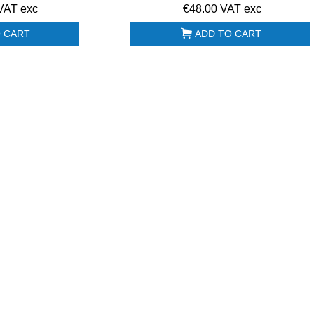
VAT exc
€48.00 VAT exc
 CART
ADD TO CART
Combiné Cutter &
Chariot de service
Coupe-légumes
inox robuste charg
R502 2 vitesses...
lourde...
€2,970.00 HT
€666.00 HT
€1,700.00 HT
€580.00 HT
Lave-verres panier
Plancha chrome
40x40 Sammic GP-
électrique 600mm
40
Mainho NCEM-60