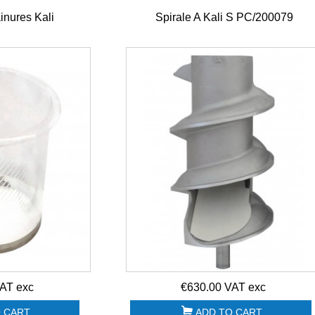
inures Kali
Spirale A Kali S PC/200079
Combiné Cutter &
Lave-verres panier
Coupe-légumes
40x40 Sammic GP
R502 2 vitesses...
40
€2,970.00 HT
€2,306.00 HT
€1,700.00 HT
€1,800.00 HT
Poubelle collecteur
Sling plate
à pédale 90L
Evacuation Disc
Polaris...
100062S withe
OLD...
€265.00 HT
€26.00 HT
Hotte motorisée
2600x900x450 +
Support four pizza
Variateur +...
Cuppone
DONATELLO
€1,850.00 HT
SDN635L/2...
AT exc
€630.00 VAT exc
€1,330.00 HT
 CART
ADD TO CART