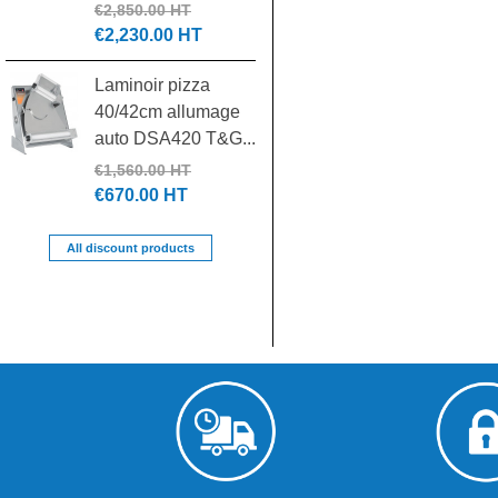
€1,890.00 HT
€2,850.00 HT
€2,230.00 HT
Batteur mélangeur
Laminoir pizza
20L 3 vitesses
40/42cm allumage
7455.1420...
auto DSA420 T&G...
€1,500.00 HT
€700.00 HT
€1,560.00 HT
€670.00 HT
All discount products