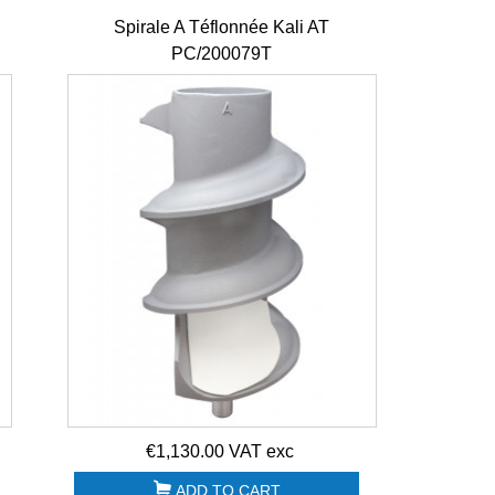
Spirale A Téflonnée Kali AT
PC/200079T
-
€1,130.00 VAT exc
ADD TO CART