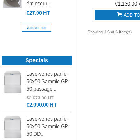
éminceur...
de...
€1,130.00 
€27.00 HT
€39.00 HT
ADD TO
All best sell
Showing 1-6 of 6 item(s)
Specials
Lave-verres panier
Laminoir pizza 30
50x50 Sammic GP-
cm DSA310 NEW
50 passage...
€1,305.00 HT
€550.00 HT
€2,673.00 HT
€2,090.00 HT
Pétrin spirale IGF
Lave-verres panier
42L tête relevable
50x50 Sammic GP-
triphasé...
50 DD...
€4,185.00 HT