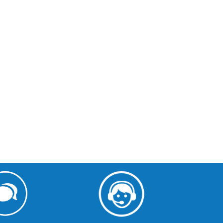
€2,366.00 HT
€1,660.00 HT
€1,890.00 HT
€1,030.00 HT
Mini four pizza
Crêpière électriqu
électrique double 2
plaque 40 cm rond
pizzas...
CCR40E...
€991.00 HT
€399.00 HT
€640.00 HT
€260.00 HT