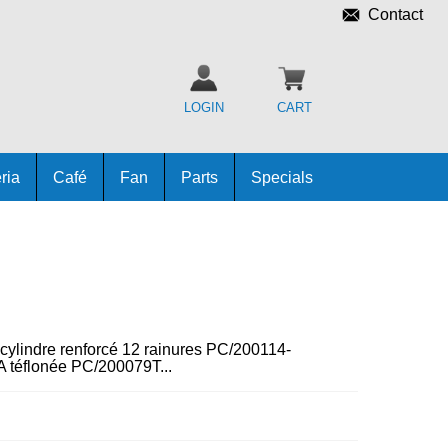
Contact
LOGIN
CART
ria
Café
Fan
Parts
Specials
 cylindre renforcé 12 rainures PC/200114-
A téflonée PC/200079T...