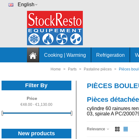
English
Cooking | Warming
Refrigeration
W
Home
>
Parts
>
Pastaline pièces
>
Pièces boul
PIÈCES BOULE
Filter By
Pièces détachée
Price
€48.00 - €1,130.00
cylindre 60 rainures re
03, spirale A PC/200079
Relevance
New products