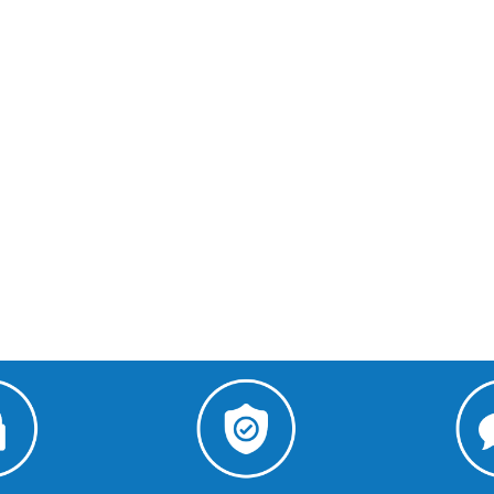
€2,306.00 HT
€1,659.00 HT
€1,800.00 HT
€1,243.00 HT
Chariot de service
Centrifugal juicer
inox robuste charge
J80 Buffet Robot-
lourde...
Coupe 56200B
€684.00 HT
€1,630.00 HT
€590.00 HT
€1,333.00 HT