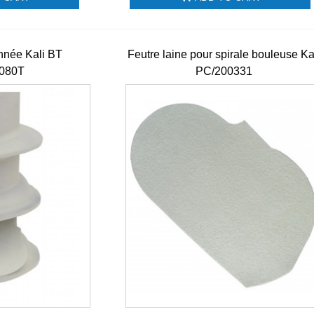
onnée Kali BT
Feutre laine pour spirale bouleuse Ka
080T
PC/200331
Bouton réglage
épaisseur pâte
laminoir...
€30.00 HT
Bol Blender
Brushless Santos
n°62 - Ref 62100
€170.00 HT