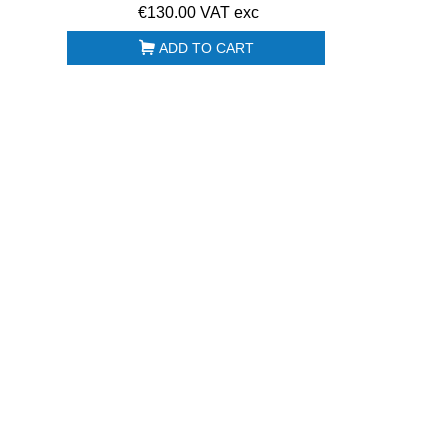
€130.00 VAT exc
ADD TO CART
Tour pâtissier 40x60
Mini four à pizza
e
réfrigéré 2 portes
électrique mono
PA2100TN
230V 2 pizzas...
€2,204.00 HT
€1,440.00 HT
€1,180.00 HT
€950.00 HT
Lave-verres panier
Laminoir pizza 40
40x40 Sammic GP-
42 cm PizzaGroup
N
40B Pompe de...
RM42A