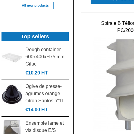
All new products
Spirale B Téfl
PC/200
Top sellers
Dough container
Grille gastronorme
600x400xH75 mm
GN2/1 rilsanisée
Gilac
530x650mm
€10.20 HT
€32.00 HT
Ogive de presse-
Kit croisillon contre
agrumes orange
croisillon pièce
citron Santos n°11
laminoir...
€14.00 HT
€24.00 HT
Ensemble lame et
Paire de glissières
vis disque E/S
gauche/droite en U