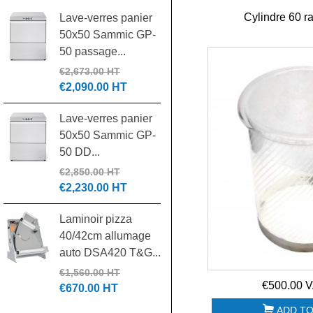
Cylindre 60 ra
Lave-verres panier
Laminoir pizza 30
50x50 Sammic GP-
cm DSA310 NEW
50 passage...
€1,305.00 HT
€550.00 HT
€2,673.00 HT
€2,090.00 HT
Pétrin spirale IGF
Lave-verres panier
42L tête relevable
50x50 Sammic GP-
triphasé...
50 DD...
€4,185.00 HT
€1,890.00 HT
€2,850.00 HT
€2,230.00 HT
Batteur mélangeur
Laminoir pizza
20L 3 vitesses
40/42cm allumage
7455.1420...
auto DSA420 T&G...
€1,500.00 HT
€700.00 HT
€1,560.00 HT
€500.00 V
€670.00 HT
ADD TO