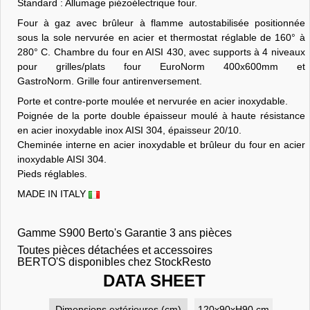
Standard : Allumage piézoélectrique four.
Four à gaz avec brûleur à flamme autostabilisée positionnée
sous la sole nervurée en acier et thermostat réglable de 160° à
280° C. Chambre du four en AISI 430, avec supports à 4 niveaux
pour grilles/plats four EuroNorm 400x600mm et
GastroNorm. Grille four antirenversement.
Porte et contre-porte moulée et nervurée en acier inoxydable.
Poignée de la porte double épaisseur moulé à haute résistance
en acier inoxydable inox AISI 304, épaisseur 20/10.
Cheminée interne en acier inoxydable et brûleur du four en acier
inoxydable AISI 304.
Pieds réglables.
MADE IN ITALY
Gamme S900 Berto's Garantie 3 ans pièces
Toutes pièces détachées et accessoires
BERTO'S disponibles chez StockResto
DATA SHEET
Dimensions extérieures (cm)
120x90xH90 cm