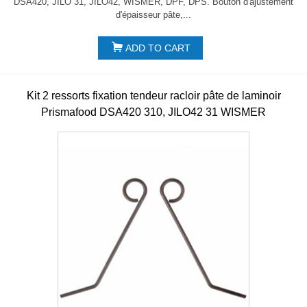
DSA420, JILO 31, JILO42, WISMER, DPF, DPS. Bouton d'ajustement
d'épaisseur pâte,...
ADD TO CART
Kit 2 ressorts fixation tendeur racloir pâte de laminoir
Prismafood DSA420 310, JILO42 31 WISMER