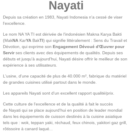
Nayati
Depuis sa création en 1983, Nayati Indonesia n'a cessé de viser
l'excellence.
Le nom NA YA TI est dérivée de l'indonésien
Makna Karya Bakti
(
Mak
NA
Kar
YA
Bak
TI
) qui signifie littéralement : Sens du Travail et
Dévotion, qui exprime son
Engagement Dévoué d'Œuvrer pour
Servir
ses clients avec des équipements de qualités. Depuis ses
débuts et jusqu'à aujourd'hui, Nayati désire offrir le meilleur de son
expérience à ses utilisateurs.
L'usine, d'une capacité de plus de 40.000 m², fabrique du matériel
de grandes cuisines utilisé partout dans le monde.
Les appareils Nayati sont d'un excellent rapport qualité/prix.
Cette culture de l'excellence et de la qualité à fait le succès
de Nayati qui se place aujourd'hui en position de leader mondial
dans les équipements de cuisson destinés à la cuisine asiatique
tels que : wok, teppan yaki, réchaud, feux chinois, yakitori gaz grill,
rôtissoire à canard laqué...