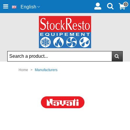
0
English
Home
>
Manufacturers