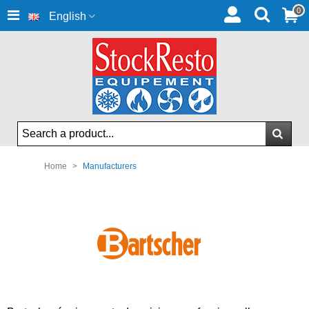
0
English
Home
>
Manufacturers