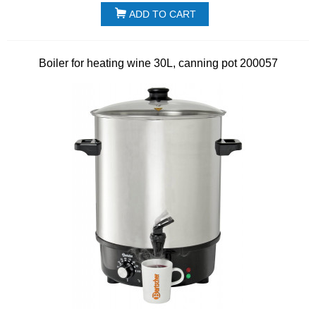
ADD TO CART
Boiler for heating wine 30L, canning pot 200057