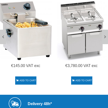
Casselin CFE8
€145.00 VAT exc
€3,780.00 VAT exc
ADD TO CART
ADD TO CART
Delivery 48h*