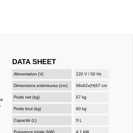
DATA SHEET
Alimentation (V)
220 V / 50 Hz
Dimensions extérieures (cm)
58x62x(H)57 cm
Poids net (kg)
57 kg
te
s
Poids brut (kg)
60 kg
Capacité (L)
9 L
Puissance totale (kW)
4,1 kW