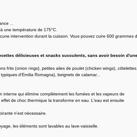
nce ...
le à une température de 175°C.
aucune intervention durant la cuisson. Vous pouvez cuire 600 grammes 
ecettes délicieuses et snacks succulents, sans avoir besoin d'un
 frits (onion rings), petites ailes de poulet (chicken wings), côtelettes
és typiques d’Emilia Romagna), beignets de calamar...
on interne qui élimine complètement les fumées et les vapeurs de
 effet de choc thermique la transforme en eau. L'eau est ensuite
irante n'est nécessaire.
oyage, les éléments sont lavables au lave-vaisselle.