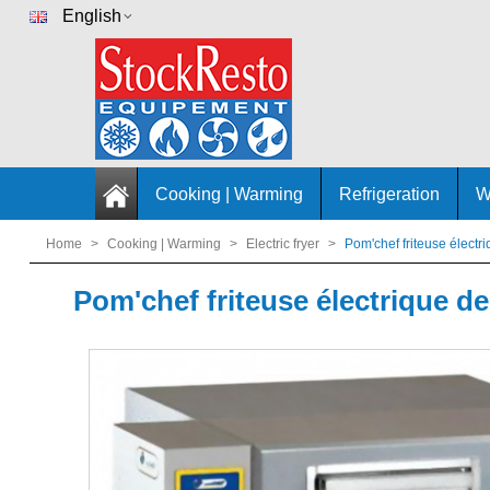
English
Cooking | Warming
Refrigeration
W
Home
>
Cooking | Warming
>
Electric fryer
>
Pom'chef friteuse électr
Pom'chef friteuse électrique d