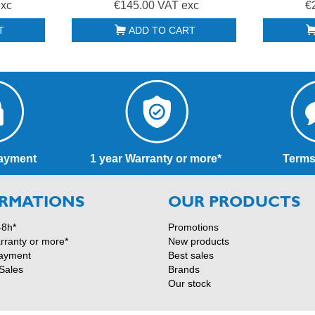
exc
€145.00 VAT exc
€
T
ADD TO CART
ayment
1 year Warranty or more*
Terms
RMATIONS
OUR PRODUCTS
48h*
Promotions
rranty or more*
New products
ayment
Best sales
Sales
Brands
Our stock