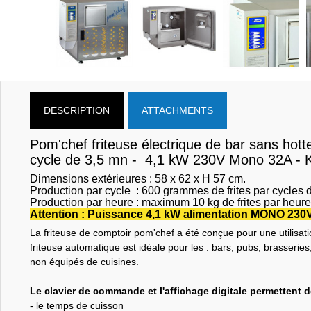
DESCRIPTION
ATTACHMENTS
Pom'chef friteuse électrique de bar sans hotte 
cycle de 3,5 mn - 4,1 kW 230V Mono 32A - 
Dimensions extérieures : 58 x 62 x H 57 cm.
Production par cycle : 600 grammes de frites par cycles 
Production par heure : maximum 10 kg de frites par heure
Attention : Puissance 4,1 kW alimentation MONO 2
La friteuse de comptoir pom'chef a été conçue pour une utilisat
friteuse automatique est idéale pour les : bars, pubs, brasseri
non équipés de cuisines.
Le clavier de commande et l'affichage digitale permettent d
- le temps de cuisson