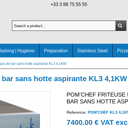
+33 3 88 75 55 55
ashing | Hygiene
Preparation
Stainless Steel
Pizze
ique de bar sans hotte aspirante KL3 4,1KW
e bar sans hotte aspirante KL3 4,1KW
POM'CHEF FRITEUSE
BAR SANS HOTTE ASP
Reference:
POM'CHEF KL3 4,1
7400.00 € VAT exc