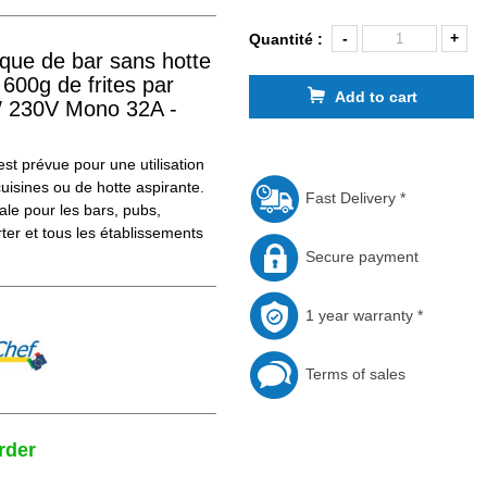
-
+
Quantité :
ique de bar sans hotte
 600g de frites par
Add to cart
W 230V Mono 32A -
st prévue pour une utilisation
isines ou de hotte aspirante.
Fast Delivery *
ale pour les bars, pubs,
ter et tous les établissements
Secure payment
1 year warranty *
Terms of sales
rder