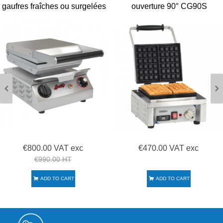
gaufres fraîches ou surgelées
ouverture 90° CG90S
19242
€800.00 VAT exc
€470.00 VAT exc
€990.00 HT
ADD TO CART
ADD TO CART