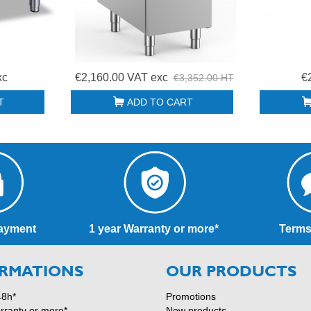
xc
€2,160.00 VAT exc
€
€3,352.00 HT
T
ADD TO CART
ayment
1 year Warranty or more*
Terms
RMATIONS
OUR PRODUCTS
48h*
Promotions
rranty or more*
New products