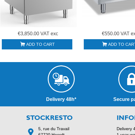
€3,850.00 VAT exc
€550.00 VAT e
ADD TO CART
ADD TO CAR
Delivery 48h*
Secure p
STOCKRESTO
INFO
5, rue du Travail
Delivery 
67720 Hoerdt
1 year wa