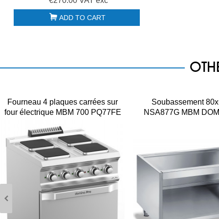
€270.00 VAT exc
ADD TO CART
OTH
Fourneau 4 plaques carrées sur
Soubassement 80x
four électrique MBM 700 PQ77FE
NSA877G MBM DOM