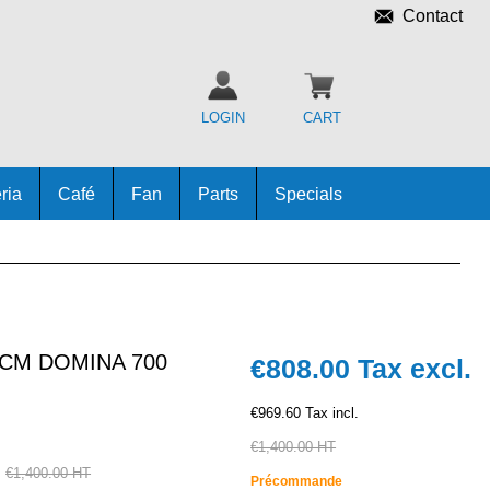
Contact
LOGIN
CART
ria
Café
Fan
Parts
Specials
CM DOMINA 700
€808.00
Tax excl.
€969.60 Tax incl.
€1,400.00 HT
€1,400.00 HT
Précommande