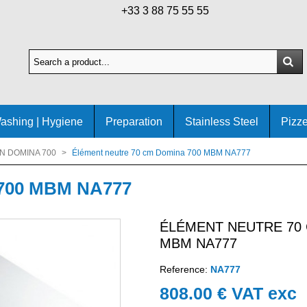
+33 3 88 75 55 55
ashing | Hygiene
Preparation
Stainless Steel
Pizze
N DOMINA 700
>
Élément neutre 70 cm Domina 700 MBM NA777
 700 MBM NA777
ÉLÉMENT NEUTRE 70 
MBM NA777
Reference:
NA777
808.00 € VAT exc