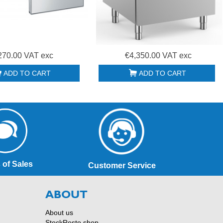
270.00 VAT exc
€4,350.00 VAT exc
ADD TO CART
ADD TO CART
 of Sales
Customer Service
ABOUT
About us
StockResto shop