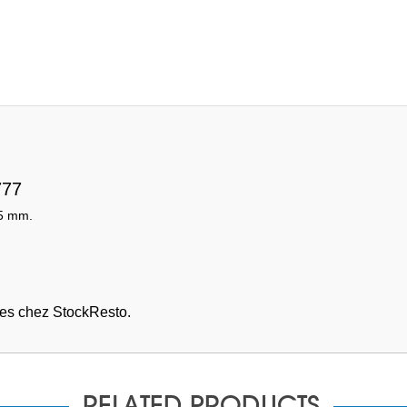
777
,5 mm.
es chez StockResto.
RELATED PRODUCTS