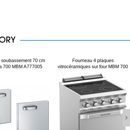
GORY
s soubassement 70 cm
Fourneau 4 plaques
a 700 MBM A777005
vitrocéramiques sur four MBM 700
VC77FE