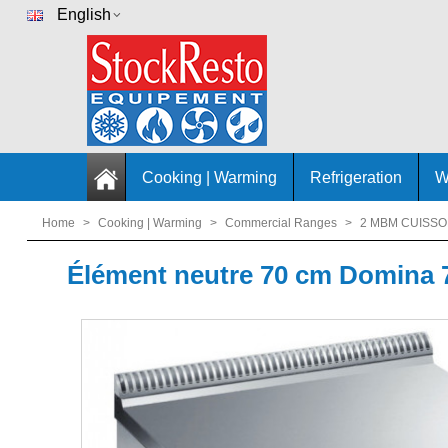
English
Cooking | Warming
Refrigeration
W
Home
>
Cooking | Warming
>
Commercial Ranges
>
2 MBM CUISSO
Élément neutre 70 cm Domina