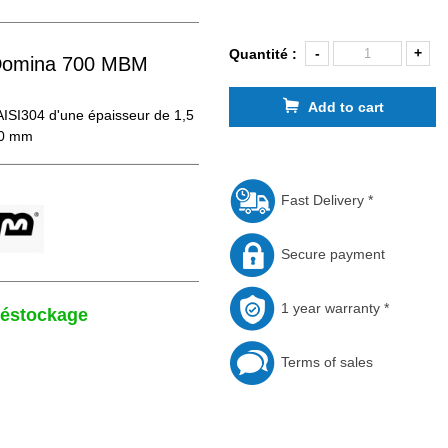
-
+
Quantité :
 Domina 700 MBM
Add to cart
AISI304 d'une épaisseur de 1,5
50 mm
Fast Delivery *
Secure payment
1 year warranty *
déstockage
Terms of sales