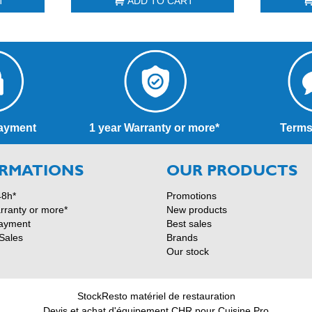
T
ADD TO CART
ayment
1 year Warranty or more*
Terms
RMATIONS
OUR PRODUCTS
48h*
Promotions
rranty or more*
New products
ayment
Best sales
Sales
Brands
Our stock
StockResto matériel de restauration
Devis et achat d'équipement CHR pour Cuisine Pro