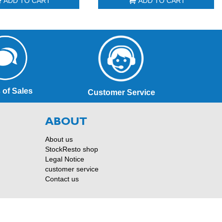
ADD TO CART
ADD TO CART
 of Sales
Customer Service
ABOUT
About us
StockResto shop
Legal Notice
customer service
Contact us