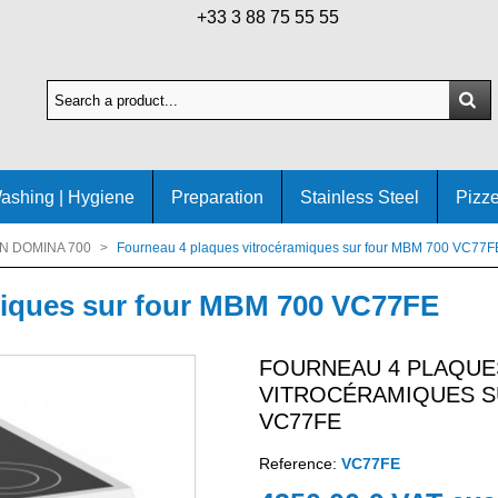
+33 3 88 75 55 55
ashing | Hygiene
Preparation
Stainless Steel
Pizze
N DOMINA 700
>
Fourneau 4 plaques vitrocéramiques sur four MBM 700 VC77F
miques sur four MBM 700 VC77FE
FOURNEAU 4 PLAQUE
VITROCÉRAMIQUES S
VC77FE
Reference:
VC77FE