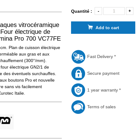
-
+
Quantité :
laques vitrocéramique
Add to cart
Four électrique de
omina Pro 700 VC77FE
m. Plan de cuisson électrique
erméable aux gras et aux
Fast Delivery *
réchauffement (300°/mm).
four électrique GN2/1 de
Secure payment
re des éventuels surchauffes.
eaux boutons Pro et nouvelle
e sans vis facilement
1 year warranty *
rotec Italie.
Terms of sales