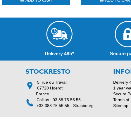
ADD TO CART
ADD TO CAR
Delivery 48h*
Secure p
STOCKRESTO
INFO
5, rue du Travail
Delivery 
67720 Hoerdt
1 year wa
France
Secure P
Call us : 03 88 75 55 55
Terms of 
+33 388 75 55 55 - Strasbourg
Sitemap