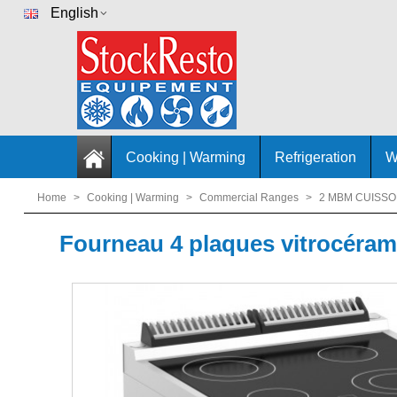
English
Cooking | Warming
Refrigeration
W
Home
>
Cooking | Warming
>
Commercial Ranges
>
2 MBM CUISSO
Fourneau 4 plaques vitrocéra