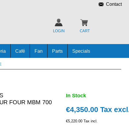
Contact
LOGIN
CART
ria
Café
Fan
Parts
Specials
E
S
In Stock
UR FOUR MBM 700
€4,350.00
Tax excl
€5,220.00 Tax incl.