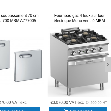
s soubassement 70 cm
Fourneau gaz 4 feux sur four
a 700 MBM A777005
électrique Mono ventilé MBM
FB77FEVXS
270.00 VAT exc
€3,070.00 VAT exc
€4,900.00 HT