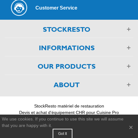
Customer Service
STOCKRESTO
INFORMATIONS
OUR PRODUCTS
ABOUT
StockResto matériel de restauration
Devis et achat d'équipement CHR pour Cuisine Pro
03 88 75 55 55
We use cookies. If you continue to use this site we will assume
that you are happy with it.
×
© 2011-2026 - StockResto +33 388 755 555
Got It