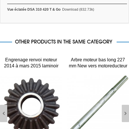
Vue éclatée DSA 310 420 T & Go
Download (832.73k)
OTHER PRODUCTS IN THE SAME CATEGORY
Engrenage renvoi moteur
Arbre moteur bas long 227
2014 à mars 2015 laminoir
mm New vers motoreducteur
pizza Prismafood JILO DSA
pour façonneuse DSA310
NEW et DSA420 NEW
Prismafood 3A010072