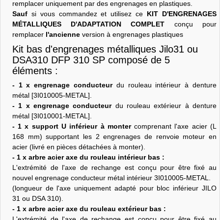
remplacer uniquement par des engrenages en plastiques.
Sauf
si vous commandez et utilisez ce
KIT D'ENGRENAGES
MÉTALLIQUES D'ADAPTATION COMPLET
conçu pour
remplacer
l'ancienne
version à engrenages plastiques
Kit bas d'engrenages métalliques Jilo31 ou
DSA310 DFP 310 SP composé de 5
éléments :
- 1 x engrenage conducteur
du rouleau intérieur à denture
métal [3I010005-METAL].
- 1 x engrenage conducteur
du rouleau extérieur à denture
métal [3I010001-METAL].
- 1 x support U inférieur à monter
comprenant l'axe acier (L
168 mm) supportant les 2 engrenages de renvoie moteur en
acier (livré en pièces détachées à monter).
- 1 x arbre acier axe du rouleau intérieur bas :
L'extrémité de l'axe de rechange est conçu pour être fixé au
nouvel engrenage conducteur métal intérieur 3I010005-METAL.
(longueur de l'axe uniquement adapté pour bloc inférieur JILO
31 ou DSA 310).
- 1 x arbre acier axe du rouleau extérieur bas :
L'extrémité de l'axe de rechange est conçu pour être fixé au