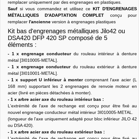
remplacer uniquement par des engrenages en plastiques.
Sauf
si vous commandez et utilisez ce
KIT D'ENGRENAGES
MÉTALLIQUES D'ADAPTATION COMPLET
conçu pour
remplacer
l'ancienne
version à engrenages plastiques
Kit bas d'engrenages métalliques Jilo42 ou
DSA420 DFP 420 SP composé de 5
éléments :
- 1 x engrenage conducteur
du rouleau intérieur à denture
métal [3I010005-METAL].
- 1 x engrenage conducteur
du rouleau extérieur à denture
métal [3I010001-METAL].
- 1 x support U inférieur à monter
comprenant l'axe acier (L
168 mm) supportant les 2 engrenages de renvoie moteur en
acier (livré en pièces détachées à monter).
- 1 x arbre acier axe du rouleau intérieur bas :
L'extrémité de l'axe de rechange est conçu pour être fixé au
nouvel engrenage conducteur métal intérieur 3I010005-METAL.
(longueur de l'axe uniquement adapté pour bloc inférieur JILO 42
ou DSA 420).
- 1 x arbre acier axe du rouleau extérieur bas :
L'extrémité de l'axe de rechange est conçu pour être fixé au