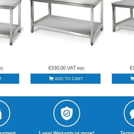
xc
€330.00 VAT exc
€
T
ADD TO CART
ayment
1 year Warranty or more*
Terms