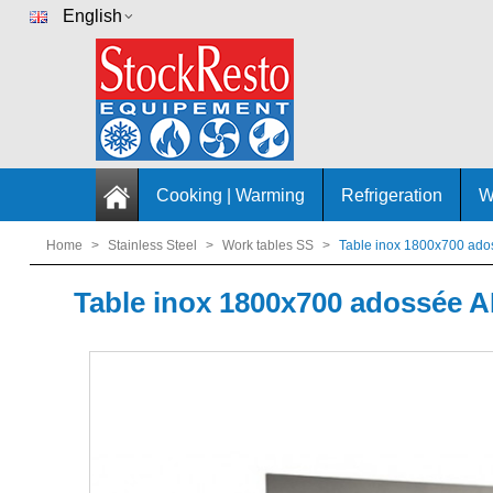
English
Cooking | Warming
Refrigeration
W
Home
>
Stainless Steel
>
Work tables SS
>
Table inox 1800x700 ados
Table inox 1800x700 adossée AI