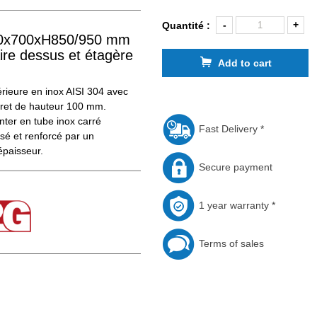
-
+
Quantité :
00x700xH850/950 mm
ire dessus et étagère
Add to cart
érieure en inox AISI 304 avec
ret de hauteur 100 mm.
nter en tube inox carré
Fast Delivery *
sé et renforcé par un
paisseur.
Secure payment
1 year warranty *
Terms of sales