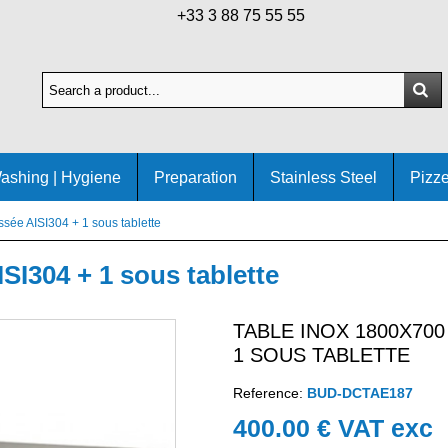
+33 3 88 75 55 55
ashing | Hygiene
Preparation
Stainless Steel
Pizze
sée AISI304 + 1 sous tablette
SI304 + 1 sous tablette
TABLE INOX 1800X700
1 SOUS TABLETTE
Reference:
BUD-DCTAE187
400.00 € VAT exc