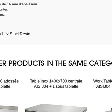
ré de 16 mm d'épaisseur.
onter.
ox.
s chez StockResto
ER PRODUCTS IN THE SAME CATE
00 adossée
Table inox 1400x700 centrale
Work Tabl
blette
AISI304 + 1 sous tablette
AISI304 