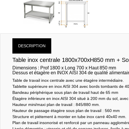
DESCRIPTION
Table inox centrale 1800x700xH850 mm + Sous
Dimensions : Prof 1800 x Long 700 x Haut 850 mm
Dessus et étagère en INOX AISI 304 de qualité alimentai
Table de travail inox centrale avec une étagère intermédiaire.
Tablette supérieure en inox AISI 304 avec bords tombants de 4
Bandeau périphérique sous plan de travail haut de 65 mm
Étagère inférieure en inox AISI 304 situé à 200 mm du sol, ave
Hauteur mini/maxi plan de travail : 845/880 mm.
Hauteur de passage étagère sous plan de travail : 560 mm
Structure et piétement à monter en tube inox carré 40x40 mm.
Plan de travail insonorisé et renforcé par un panneau agglomé
Livrée démontée : visserie et clé de serrage incluses, facile à m