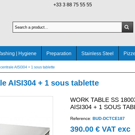
+33 3 88 75 55 55
ashing | Hygiene
Preparation
Stainless Steel
Pizze
entrale AISI304 + 1 sous tablette
e AISI304 + 1 sous tablette
WORK TABLE SS 1800
AISI304 + 1 SOUS TA
Reference:
BUD-DCTCE187
390.00 € VAT exc