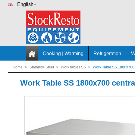
English
Cooking | Warming
Refrigeration
W
Home
>
Stainless Steel
>
Work tables SS
>
Work Table SS 1800x700 c
Work Table SS 1800x700 central