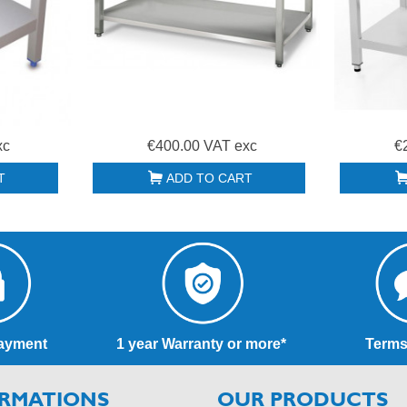
xc
€400.00 VAT exc
€
T
ADD TO CART
ayment
1 year Warranty or more*
Terms
RMATIONS
OUR PRODUCTS