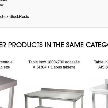
ox.
s chez StockResto
ER PRODUCTS IN THE SAME CATE
centrale
Table inox 1800x700 adossée
Table i
blette
AISI304 + 1 sous tablette
AISI3