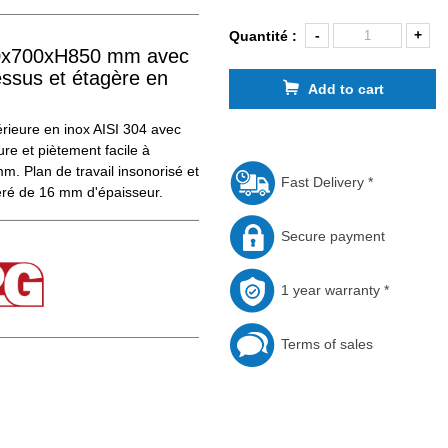
-
+
Quantité :
800x700xH850 mm avec
essus et étagère en
Add to cart
érieure en inox AISI 304 avec
re et piètement facile à
. Plan de travail insonorisé et
Fast Delivery *
ré de 16 mm d'épaisseur.
Secure payment
1 year warranty *
Terms of sales