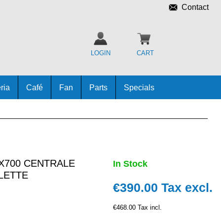
Contact
LOGIN
CART
ria
Café
Fan
Parts
Specials
X700 CENTRALE
In Stock
BLETTE
€390.00
Tax excl.
€468.00 Tax incl.