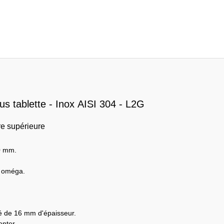
 tablette - Inox AISI 304 - L2G
re supérieure
0 mm.
c oméga.
ré de 16 mm d'épaisseur.
onter.