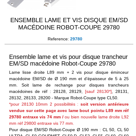
ENSEMBLE LAME ET VIS DISQUE EM/SD
MACÉDOINE ROBOT-COUPE 29780
Reference:
29780
Ensemble lame et vis pour disque trancheur
EM/SD macédoine Robot-Coupe 29780
Lame lisse droite L89 mm + 2 vis pour disque éminceur
macédoine EM/SD de Ø 190 mm et d’épaisseur de 5 à 25
mm. Soit lame de rechange pour disques trancheurs
macédoines de réf : 28128, 28129,
[sauf 28130*]
, 28131,
28132, 28133, 28200 - Marque Robot-Coupe type CL50.
*pour 28130 10mm 2 possibilités :
soit version antérieure
vendue sur cette page avec lame bout pointu L89 mm réf
29780 entraxe vis 74 mm
/
ou bien nouvelle lame droite L92
mm réf 29800 entraxe vis 77 mm.
Pour disque EM/SD Robot-Coupe Ø 190 mm : CL 50, CL 50
ULTRA, CL 50 GOURMET, CL50 D, CL52, CL55, CL60, CL60