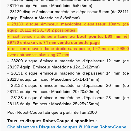
28110 équip. Eminceur Macédoine 5x5x5mm)
- 28129 disque éminceur macédoine d'épaisseur 8 mm (de 28111
équip. Eminceur Macédoine 8x8x8mm)
- 28130 disque éminceur macédoine d'épaisseur 10mm (de
équip. 28112 et 28179) 2 possibilités :
● soit version antérieure
lame au bout pointu, L89 mm réf
29780 entraxe vis 74 mm vendu sur cette page
● ou bien nouvelle lame droite sans pointe, L92 mm réf 29800
avec entraxe vis plus long 77 mm
- 28200 disque éminceur macédoine d'épaisseur 12 mm (de
28197 équip. Eminceur Macédoine 12x12x12mm)
- 28131 disque éminceur macédoine d'épaisseur 14 mm (de
28113 équip. Eminceur Macédoine 14x14x14mm)
- 28132 disque éminceur macédoine d'épaisseur 20 mm (de
28114 équip. Eminceur Macédoine 20x20x20mm)
- 28133 disque éminceur macédoine d'épaisseur 25 mm (de
28115 équip. Eminceur Macédoine 25x25x25mm)
Pour Robot-Coupe fabriqué à partir de l'an 2000
Tous les disques Robot-Coupe disponibles :
Choisissez vos Disques de coupes Ø 190 mm Robot-Coupe