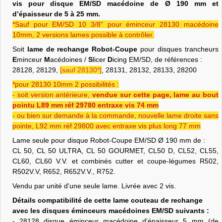
vis pour disque EM/SD macédoine de Ø 190 mm et
d’épaisseur de 5 à 25 mm.
*Sauf pour EM/SD 10 3/8" pour éminceur 28130 macédoine
10mm, 2 versions lames possible à contrôler.
Soit
lame de rechange Robot-Coupe
pour disques trancheurs
E
minceur
M
acédoines /
S
licer
D
icing EM/SD, de références :
28128, 28129,
[sauf 28130*]
, 28131, 28132, 28133, 28200
*pour 28130 10mm 2 possibilités :
- soit version antérieure,
vendue sur cette page, lame au bout
pointu L89 mm réf 29780 entraxe vis 74 mm
- ou bien sur demande à la commande, nouvelle lame droite sans
pointe, L92 mm réf 29800 avec entraxe vis plus long 77 mm
Lame seule pour disque Robot-Coupe EM/SD Ø 190 mm de :
CL 50, CL 50 ULTRA, CL 50 GOURMET, CL50 D, CL52, CL55,
CL60, CL60 V.V. et combinés cutter et coupe-légumes R502,
R502V.V, R652, R652V.V., R752.
Vendu par unité d'une seule lame. Livrée avec 2 vis.
Détails compatibilité de cette lame couteau de rechange
avec les disques éminceurs macédoines EM/SD suivants :
- 28128 disque éminceur macédoine d'épaisseur 5 mm (de