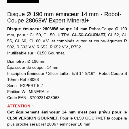
Disque Ø 190 mm éminceur 14 mm - Robot-
Coupe 28068W Expert Mineral+
Disque éminceur 28068W coupe 14 mm
Robot-Coupe Ø 190
mm, pour : CL 50, CL 50 ULTRA,
CL 50 GOURMET
, CL 52, CL
55, CL 60, CL 60 V.V. et combinés cutter et coupe-légumes R
502, R 502 V.V, R 652, R 652 V.V., R752
Inutilisable sur : CL50 Gourmet.
Diamètre : Ø 190 mm
Épaisseur de coupe : 14 mm
Inscription Éminceur / Slicer taille : E/S 14 9/16" - Robot Coupe S
10mm Réf 28068
Série : EXPERT 5-7
Finition W : MINERAL+
Code EAN : 3700231428068
ATTENTION :
Cet équipement éminceur 14 mm n'est pas prévu pour le
CL50 VERSION GOURMET.
Pour le CL50 GOURMET la coupe la
plus proche serait réf 28067 éminceur 10 mm