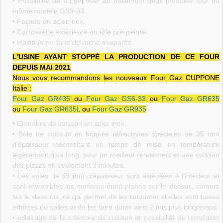
• Possibilité de superposer au maximum deux modules four du
même modèle GS9-33.
• Façade en acier inox.
• Carrosserie extérieure en tôle pré-peinte.
• Isolation en laine de roche évaporée.
L'USINE AYANT STOPPÉ LA PRODUCTION DE CE FOUR
DEPUIS MAI 2021
Nous vous recommandons les nouveaux Four Gaz CUPPONE
Italie :
Four Gaz GR435
ou
Four Gaz GS6-33
ou
Four Gaz GR635
ou
Four Gaz GR635L
ou
Four Gaz GR935
• Chambre de cuisson en acier inox.
• Sole de cuisson en briques réfractaires spéciales de
35 mm
d’épaisseur nécessitant un temps de mise en température
légèrement plus long, pour un meilleur rendement et une cuisson
des pizzas en seulement 3 minutes.
• Les soles de 35 mm d'épaisseur sont alvéolées à l'intérieur et
sont réversibles les surfaces étant planes sur le dessus, comme
sur le dessous, ce qui permet de les retourner si elles sont usées
effritées ou salies et de les faire durer ainsi 2 fois plus longtemps.
• éclairage de la chambre de cuisson et possibilité de remplacer