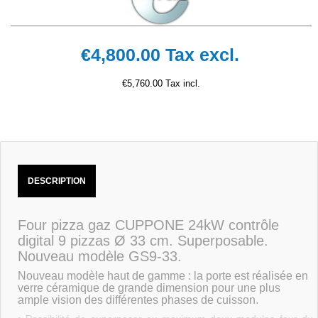
€4,800.00
Tax excl.
€5,760.00 Tax incl.
DESCRIPTION
Four pizza gaz CUPPONE 24kW contrôle
digital 9 pizzas Ø 33 cm. Superposable.
Nouveau modèle GS9-33.
Nouveau modèle haut de gamme : la porte est réalisée en
verre céramique de grande dimension pour une plus
ample vision des différentes phases de cuisson.