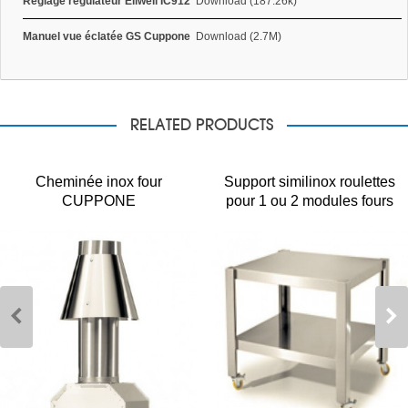
Réglage régulateur Eliwell IC912
Download (187.26k)
Manuel vue éclatée GS Cuppone
Download (2.7M)
RELATED PRODUCTS
Cheminée inox four
Support similinox roulettes
CUPPONE
pour 1 ou 2 modules fours
pizza GS9