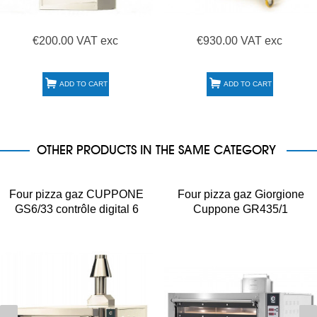
€200.00 VAT exc
€930.00 VAT exc
ADD TO CART
ADD TO CART
OTHER PRODUCTS IN THE SAME CATEGORY
Four pizza gaz CUPPONE
Four pizza gaz Giorgione
GS6/33 contrôle digital 6
Cuppone GR435/1
pizzas Ø 33 cm
superposable 4 pizzas Ø 35
cm