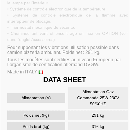
la lampe par l’intérieur.
• Système de contrôle électronique de la température.
• Système de contrôle électronique de la flamme avec
interrupteur de blocage.
• Thermostat mécanique de sécurité.
• Cheminée anti-vent et brise tirage en inox en OPTION
(voir
dans l'onglet Accessoires).
Four supportant les vibrations utilisation possible dans
camion pizzeria ambulant. Poids net : 291 kg.
Tous les modèles sont certifiés au niveau Européen par
l’organisme de certification allemand DVGW.
Made in ITALY
DATA SHEET
Alimentation Gaz
Alimentation (V)
Commande 25W 230V
50/60HZ
Poids net (kg)
291 kg
Poids brut (kg)
316 kg