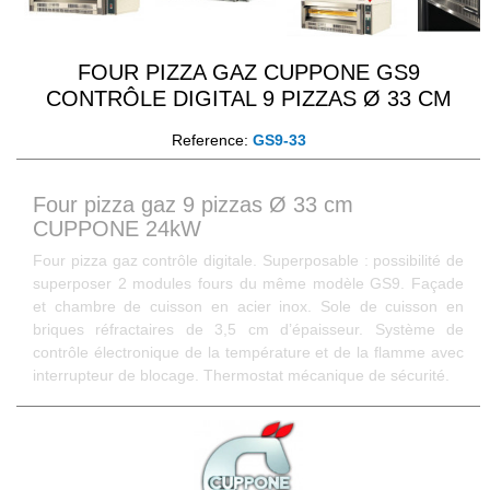
FOUR PIZZA GAZ CUPPONE GS9
CONTRÔLE DIGITAL 9 PIZZAS Ø 33 CM
Reference:
GS9-33
Four pizza gaz 9 pizzas Ø 33 cm
CUPPONE 24kW
Four pizza gaz contrôle digitale. Superposable : possibilité de
superposer 2 modules fours du même modèle GS9. Façade
et chambre de cuisson en acier inox. Sole de cuisson en
briques réfractaires de 3,5 cm d’épaisseur. Système de
contrôle électronique de la température et de la flamme avec
interrupteur de blocage. Thermostat mécanique de sécurité.