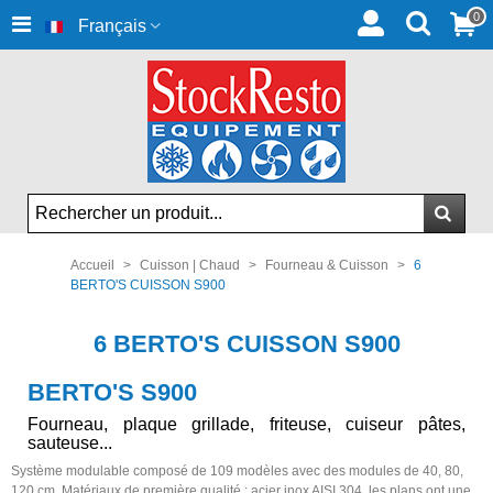
0
Français
Accueil
>
Cuisson | Chaud
>
Fourneau & Cuisson
>
6
BERTO'S CUISSON S900
6 BERTO'S CUISSON S900
BERTO'S S900
Fourneau, plaque grillade, friteuse, cuiseur pâtes,
sauteuse...
Système modulable composé de 109 modèles avec des modules de 40, 80,
120 cm. Matériaux de première qualité : acier inox AISI 304, les plans ont une