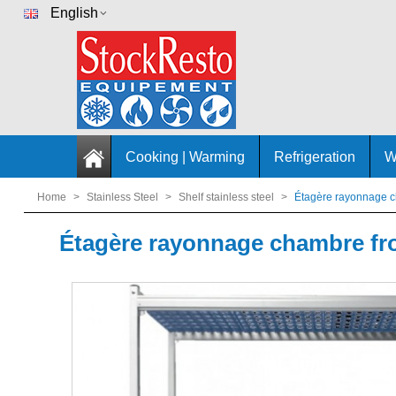
English
Cooking | Warming
Refrigeration
W
Home
>
Stainless Steel
>
Shelf stainless steel
>
Étagère rayonnage c
Étagère rayonnage chambre fr