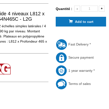
-
+
Quantité :
de 4 niveaux L812 x
54N465C - L2G
Add to cart
échelles simples latérales / 4
90 kg par niveau. Montant
é. Plateaux en polypropylène
ures : L812 x Profondeur 465 x
Fast Delivery *
Secure payment
1 year warranty *
Terms of sales