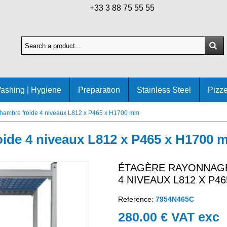
+33 3 88 75 55 55
ashing | Hygiene
Preparation
Stainless Steel
Pizze
hambre froide 4 niveaux L812 x P465 x H1700 mm
oide 4 niveaux L812 x P465 x H1700 
ÉTAGÈRE RAYONNAG
4 NIVEAUX L812 X P4
Reference:
7954N465C
280.00 € VAT exc