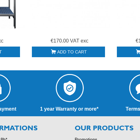
xc
€170.00 VAT exc
€
T
ADD TO CART
ayment
1 year Warranty or more*
Terms
RMATIONS
OUR PRODUCTS
48h*
Promotions