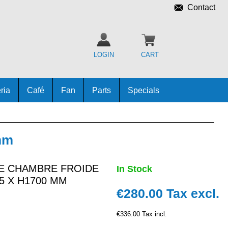
Contact
LOGIN
CART
ria
Café
Fan
Parts
Specials
mm
E CHAMBRE FROIDE
In Stock
65 X H1700 MM
€280.00
Tax excl.
€336.00 Tax incl.