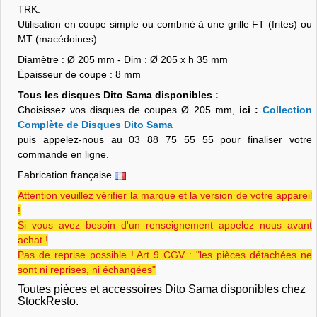
TRK.
Utilisation en coupe simple ou combiné à une grille FT (frites) ou
MT (macédoines)
Diamètre : Ø 205 mm - Dim : Ø 205 x h 35 mm
Épaisseur de coupe : 8 mm
Tous les disques Dito Sama disponibles :
Choisissez vos disques de coupes Ø 205 mm,
ici :
Collection
Complète de Disques Dito Sama
puis appelez-nous au 03 88 75 55 55 pour finaliser votre
commande en ligne.
Fabrication française
Attention veuillez vérifier la marque et la version de votre appareil
!
Si vous avez besoin d'un renseignement appelez nous avant
achat !
Pas de reprise possible ! Art 9 CGV : "les pièces détachées ne
sont ni reprises, ni échangées"
Toutes pièces et accessoires Dito Sama disponibles chez
StockResto.