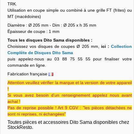
TRK.
Utilisation en coupe simple ou combiné à une grille FT (frites) ou
MT (macédoines)
Diamètre : Ø 205 mm - Dim : Ø 205 x h 35 mm
Épaisseur de coupe : 1 mm
Tous les disques Dito Sama disponibles :
Choisissez vos disques de coupes Ø 205 mm,
ici :
Collection
Complète de Disques Dito Sama
puis appelez-nous au 03 88 75 55 55 pour finaliser votre
commande en ligne.
Fabrication française
Attention veuillez vérifier la marque et la version de votre appareil
!
Si vous avez besoin d'un renseignement appelez nous avant
achat !
Pas de reprise possible ! Art 9 CGV : "les pièces détachées ne
sont ni reprises, ni échangées"
Toutes pièces et accessoires Dito Sama disponibles chez
StockResto.