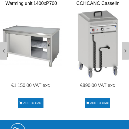
Warming unit 1400xP700
CCHCANC Casselin
7452.0024
€1,150.00 VAT exc
€890.00 VAT exc
ADD TO CART
ADD TO CART