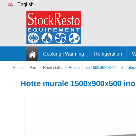
English
Cooking | Warming
Refrigeration
W
Home
>
Fan
>
Hood static
>
Hotte murale 1500x900x500 inox profess
Hotte murale 1500x900x500 ino