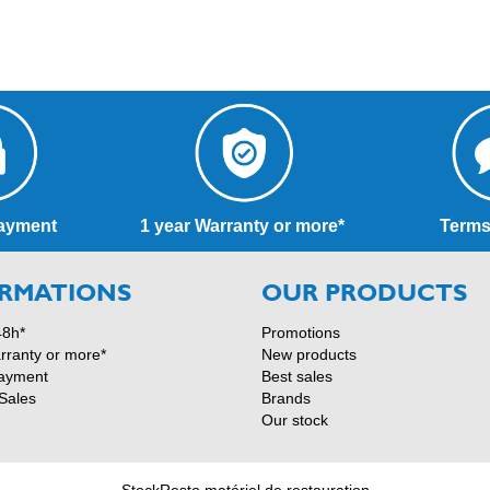
ayment
1 year Warranty or more*
Terms
RMATIONS
OUR PRODUCTS
48h*
Promotions
rranty or more*
New products
ayment
Best sales
Sales
Brands
Our stock
StockResto matériel de restauration