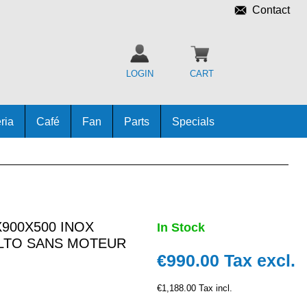
Contact
LOGIN
CART
ria
Café
Fan
Parts
Specials
900X500 INOX
In Stock
LTO SANS MOTEUR
€990.00
Tax excl.
€1,188.00 Tax incl.