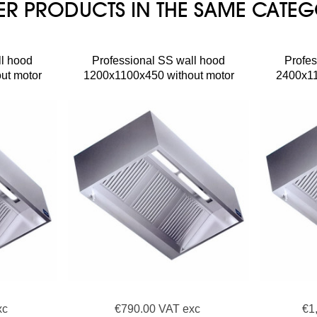
ER PRODUCTS IN THE SAME CATE
ll hood
Professional SS wall hood
Profes
ut motor
1200x1100x450 without motor
2400x11
xc
€790.00 VAT exc
€1