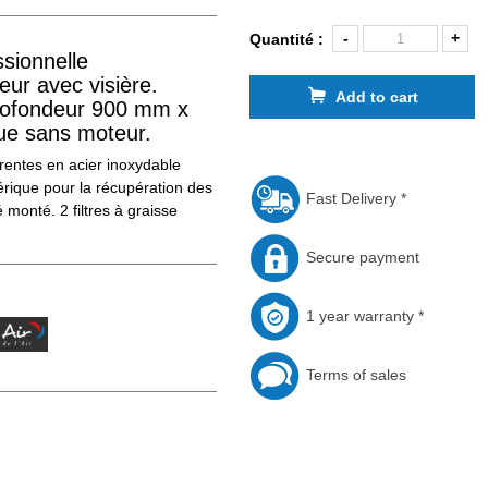
-
+
Quantité :
ssionnelle
r avec visière.
Add to cart
ofondeur 900 mm x
ue sans moteur.
entes en acier inoxydable
érique pour la récupération des
Fast Delivery *
 monté. 2 filtres à graisse
Secure payment
1 year warranty *
Terms of sales