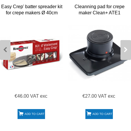
Easy Crep' batter spreader kit
Cleanning pad for crepe
for crepe makers Ø 40cm
maker Clean+ ATE1
AKE84 Krampouz
Krampouz
€46.00 VAT exc
€27.00 VAT exc
ADD TO CART
ADD TO CART