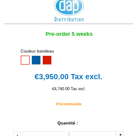
Pre-order 5 weeks
Couleur bandeau
Bandeau
Bandeau
Bandeau
bleu
rouge
blanc
€3,950.00
Tax excl.
€4,740.00 Tax incl.
Précommande
Quantité :
-
+