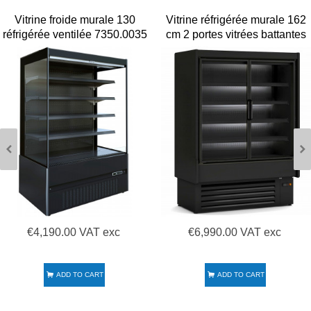
Vitrine froide murale 130
Vitrine réfrigérée murale 162
réfrigérée ventilée 7350.0035
cm 2 portes vitrées battantes
Combisteel
DG0-15-M1-LC CEDAR
€4,190.00 VAT exc
€6,990.00 VAT exc
ADD TO CART
ADD TO CART