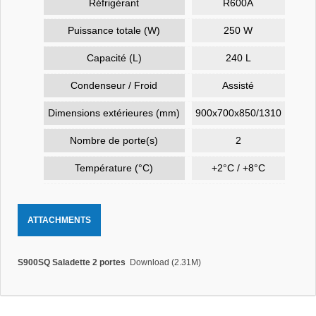
Réfrigérant
R600A
Puissance totale (W)
250 W
Capacité (L)
240 L
Condenseur / Froid
Assisté
Dimensions extérieures (mm)
900x700x850/1310
Nombre de porte(s)
2
Température (°C)
+2°C / +8°C
ATTACHMENTS
S900SQ Saladette 2 portes
Download (2.31M)