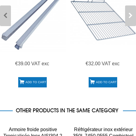
€39.00 VAT exc
€32.00 VAT exc
ADD TO CART
ADD TO CART
OTHER PRODUCTS IN THE SAME CATEGORY
Armoire froide positive
Réfrigérateur inox extérieur
Tropicalisée Inox AISI304 2
350L 7450.0555 Combisteel