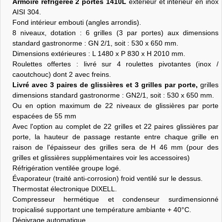
Armoire réfrigérée 2 portes 1410L
extérieur et intérieur en inox
AISI 304.
Fond intérieur embouti (angles arrondis).
8 niveaux, dotation : 6 grilles (3 par portes) aux dimensions
standard gastronorme : GN 2/1, soit : 530 x 650 mm.
Dimensions extérieures : L 1480 x P 830 x H 2010 mm.
Roulettes offertes :
livré sur 4 roulettes pivotantes (inox /
caoutchouc) dont 2 avec freins.
Livré avec 3 paires de glissières et 3 grilles par porte,
grilles
dimensions standard gastronorme : GN2/1, soit : 530 x 650 mm.
Ou en option maximum de 22 niveaux de glissières par porte
espacées de 55 mm
Avec l'option au complet de 22 grilles et 22 paires glissières par
porte, la hauteur de passage restante entre chaque grille en
raison de l'épaisseur des grilles sera de H 46 mm (pour des
grilles et glissières supplémentaires voir les accessoires)
Réfrigération ventilée groupe logé.
Évaporateur (traité anti-corrosion) froid ventilé sur le dessus.
Thermostat électronique DIXELL.
Compresseur hermétique et condenseur surdimensionné
tropicalisé supportant une température ambiante + 40°C.
Dégivrage automatique.