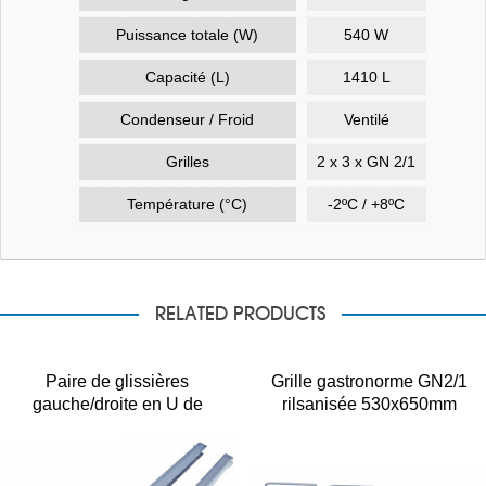
Puissance totale (W)
540 W
Capacité (L)
1410 L
Condenseur / Froid
Ventilé
Grilles
2 x 3 x GN 2/1
Température (°C)
-2ºC / +8ºC
RELATED PRODUCTS
Paire de glissières
Grille gastronorme GN2/1
gauche/droite en U de
rilsanisée 530x650mm
Longueur 645 mm