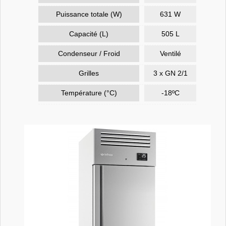
Puissance totale (W)
631 W
Capacité (L)
505 L
Condenseur / Froid
Ventilé
Grilles
3 x GN 2/1
Température (°C)
-18ºC