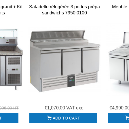
granit + Kit
Saladette réfrigérée 3 portes prépa
Meuble 
nts
sandwichs 7950.0100
€1,070.00 VAT exc
€4,990.0
908.00 HT
T
ADD TO CART