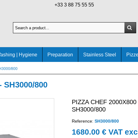
+33 3 88 75 55 55
ashing | Hygiene
Preparation
Stainless Steel
Pizze
SH3000/800
- SH3000/800
PIZZA CHEF 2000X800 
SH3000/800
Reference:
SH3000/800
1680.00 € VAT exc