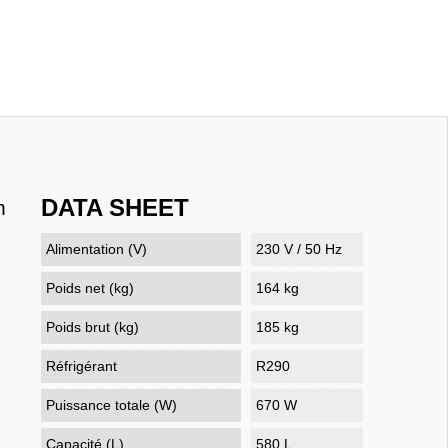
DATA SHEET
m
Alimentation (V)
230 V / 50 Hz
Poids net (kg)
164 kg
Poids brut (kg)
185 kg
Réfrigérant
R290
Puissance totale (W)
670 W
Capacité (L)
580 L