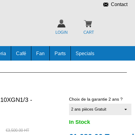
Contact
LOGIN
CART
ria
Café
Fan
Parts
Specials
10XGN1/3 -
Choix de la garantie 2 ans ?
In Stock
€3,500.00 HT