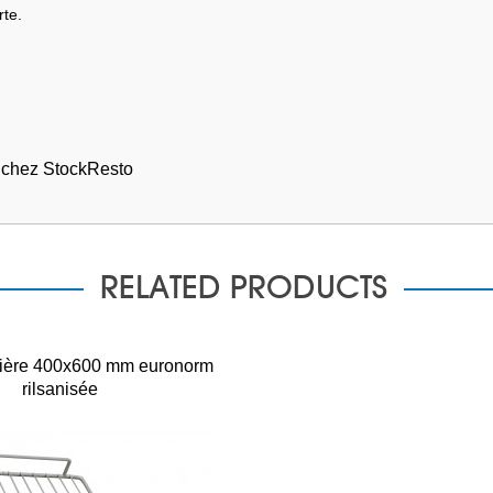
rte.
s chez StockResto
RELATED PRODUCTS
ssière 400x600 mm euronorm
rilsanisée