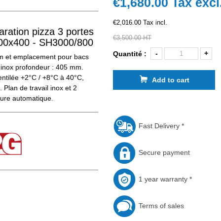
€1,680.00
Tax excl
€2,016.00 Tax incl.
ration pizza 3 portes
€3,500.00 HT
 600x400 - SH3000/800
-
+
Quantité :
 et emplacement pour bacs
 inox profondeur : 405 mm.
entilée +2°C / +8°C à 40°C,
Add to cart
Plan de travail inox et 2
ture automatique.
Fast Delivery *
Secure payment
1 year warranty *
Terms of sales