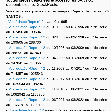
Toutes pièces détachées et accessoires SANTOS
disponibles chez StockResto.
Vues éclatées pièces de rechanges Râpe à fromages n°2
SANTOS :
-
Vue éclatée Râpe n° 2
avant 01/1995
-
Vue éclatée Râpe n° 2
du 01/1995 au 01/1996 ou n°de série :
du 167456 au 199504
-
Vue éclatée Râpe n° 2
du 02/1996 au 09/1998 ou n°de série :
du 199505 au 288730
-
Vue éclatée Râpe n° 2
du 10/1998 au 03/2000 ou n°de série :
du 288731 au 347840
-
Vue éclatée Râpe n° 2
du 04/2000 au 11/2009 ou n°de série :
du 347841 au 714356
-
Vue éclatée Râpe n° 2
du 11/2009 au 07/2017 ou n°de série :
du 714357 au 1025543
-
Vue éclatée Râpe n° 2
du 07/2017 au 11/2018 ou n°de série :
du 1025544 au 1082941
-
Vue éclatée Râpe n° 2
du 11/2018 au 06/2021 ou n°de série :
du 1082942 au 1165780
-
Vue éclatée Râpe n° 2
du 06/2021 au 08/2022 ou n°de série :
du 1165781 au 1209183
-
Vue éclatée Râpe n° 2
après 08/2022 ou n°de série à partir du :