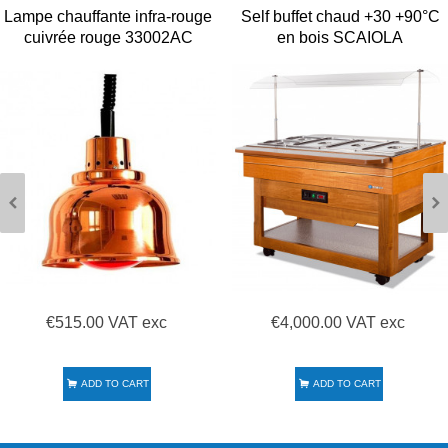
Lampe chauffante infra-rouge
Self buffet chaud +30 +90°C
cuivrée rouge 33002AC
en bois SCAIOLA
Sofraca
€515.00 VAT exc
€4,000.00 VAT exc
ADD TO CART
ADD TO CART