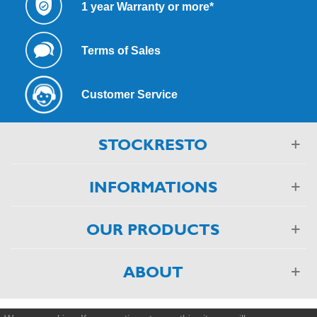
1 year Warranty or more*
Terms of Sales
Customer Service
STOCKRESTO
INFORMATIONS
OUR PRODUCTS
ABOUT