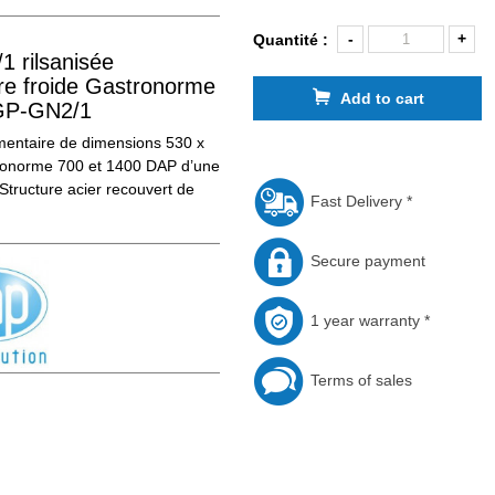
-
+
Quantité :
1 rilsanisée
e froide Gastronorme
Add to cart
/GP-GN2/1
mentaire de dimensions 530 x
ronorme 700 et 1400 DAP d’une
Structure acier recouvert de
Fast Delivery *
Secure payment
1 year warranty *
Terms of sales