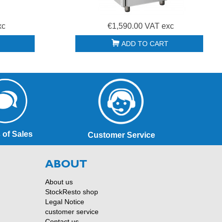
xc
€1,590.00 VAT exc
ADD TO CART
 of Sales
Customer Service
ABOUT
About us
StockResto shop
Legal Notice
customer service
Contact us