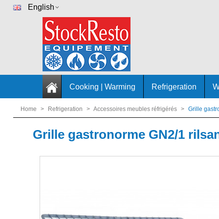
English
Cooking | Warming
Refrigeration
W
Home
>
Refrigeration
>
Accessoires meubles réfrigérés
>
Grille gas
Grille gastronorme GN2/1 rils