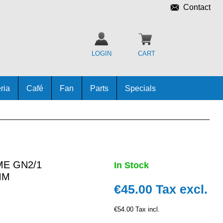
Contact
LOGIN
CART
ria
Café
Fan
Parts
Specials
E GN2/1
In Stock
MM
€45.00
Tax excl.
€54.00 Tax incl.