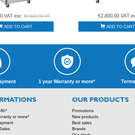
00 VAT exc
€2,800.00 VAT e
€2,560.00 HT
ADD TO CART
ADD TO CART
ayment
1 year Warranty or more*
Terms
RMATIONS
OUR PRODUCTS
48h*
Promotions
rranty or more*
New products
ayment
Best sales
Sales
Brands
Our stock