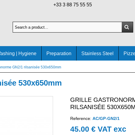
+33 3 88 75 55 55
ashing | Hygiene
Preparation
Stainless Steel
Pizze
tronorme GN2/1 rilsanisée 530x650mm
anisée 530x650mm
GRILLE GASTRONORM
RILSANISÉE 530X650
Reference:
AC/GP-GN2/1
45.00 € VAT exc