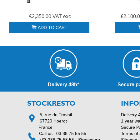
€2,350.00 VAT exc
€2,100.
ADD TO CART
Delivery 48h*
Secure p
STOCKRESTO
INFO
5, rue du Travail
Delivery 
67720 Hoerdt
1 year wa
France
Secure P
Call us : 03 88 75 55 55
Terms of 
+33 388 75 55 55 - Strasbourg
Sitemap