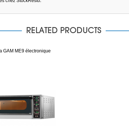
es chez StockResto.
RELATED PRODUCTS
za GAM ME9 électronique