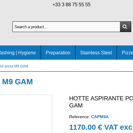
+33 3 88 75 55 55
ashing | Hygiene
Preparation
Stainless Steel
Pizze
four pizza M9 GAM
za M9 GAM
HOTTE ASPIRANTE PO
GAM
Reference:
CAPM9A
1170.00 € VAT exc