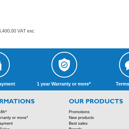
3,400.00 VAT exc
ayment
1 year Warranty or more*
Terms
RMATIONS
OUR PRODUCTS
48h*
Promotions
rranty or more*
New products
ayment
Best sales