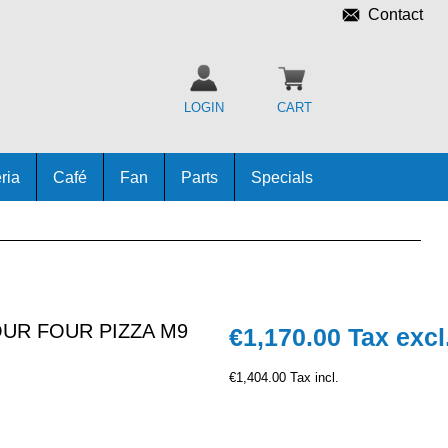
Contact
LOGIN
CART
ria
Café
Fan
Parts
Specials
UR FOUR PIZZA M9
€1,170.00
Tax excl
€1,404.00 Tax incl.