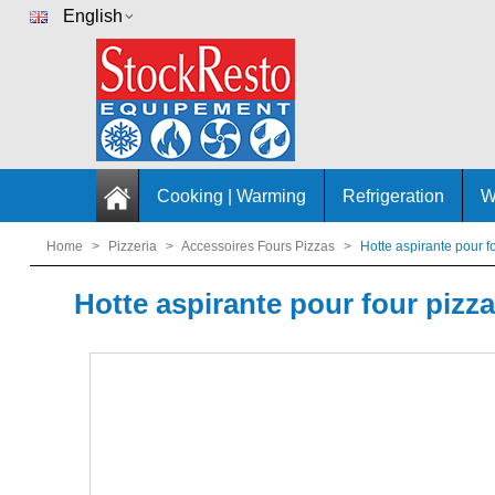
English
Cooking | Warming
Refrigeration
W
Home
>
Pizzeria
>
Accessoires Fours Pizzas
>
Hotte aspirante pour 
Hotte aspirante pour four piz