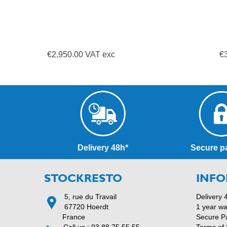
€2,950.00 VAT exc
€
Delivery 48h*
Secure p
STOCKRESTO
INFO
5, rue du Travail
Delivery 
67720 Hoerdt
1 year wa
France
Secure P