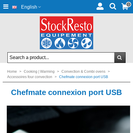
0
English
Home
>
Cooking | Warming
>
Convection & Combi ovens
>
Accessoires four convection
>
Chefmate connexion port USB
Chefmate connexion port USB