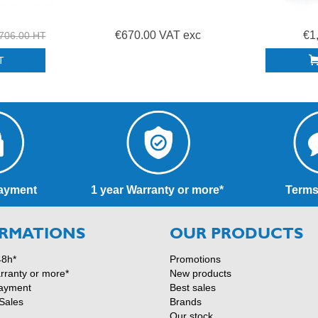
€670.00 VAT exc
€1
706.00 HT
T
ayment
1 year Warranty or more*
Terms
RMATIONS
OUR PRODUCTS
48h*
Promotions
rranty or more*
New products
ayment
Best sales
Sales
Brands
Our stock