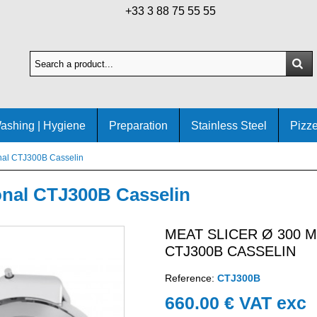
+33 3 88 75 55 55
ashing | Hygiene
Preparation
Stainless Steel
Pizze
onal CTJ300B Casselin
onal CTJ300B Casselin
MEAT SLICER Ø 300 
CTJ300B CASSELIN
Reference:
CTJ300B
660.00 € VAT exc