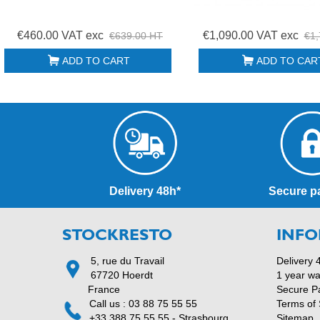
€460.00 VAT exc
€1,090.00 VAT exc
€639.00 HT
€1,
ADD TO CART
ADD TO CAR
Delivery 48h*
Secure p
STOCKRESTO
INFO
5, rue du Travail
Delivery 
67720 Hoerdt
1 year wa
France
Secure P
Call us : 03 88 75 55 55
Terms of 
+33 388 75 55 55 - Strasbourg
Sitemap