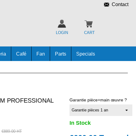
Contact
LOGIN
CART
ria
Café
Fan
Parts
Specials
MM PROFESSIONAL
Garantie pièce+main œuvre ?
In Stock
€889.00 HT