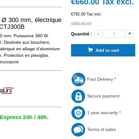
€660.00
Tax excl.
€792.00 Tax incl.
l Ø 300 mm, électrique
€889.00 HT
é CTJ300B
-
+
Quantité :
00 mm. Puissance 380 W.
l. Destinée aux bouchers,
 Fabriqué en alliage d'aluminium
Add to cart
. Protection en plexiglas.
 incorporé.
Fast Delivery *
Secure payment
1 year warranty *
 Express 24h / 48h.
Terms of sales