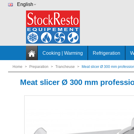
English
Cooking | Warming
Refrigeration
W
Home
>
Preparation
>
Trancheuse
>
Meat slicer Ø 300 mm professi
Meat slicer Ø 300 mm professi