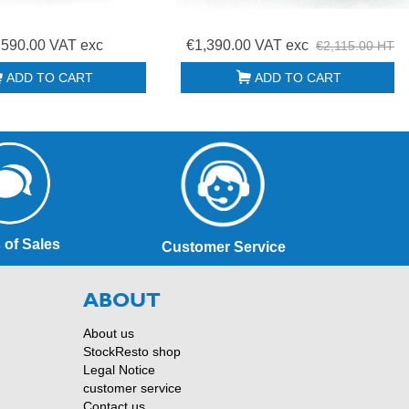
,590.00 VAT exc
€1,390.00 VAT exc
€2,115.00 HT
ADD TO CART
ADD TO CART
 of Sales
Customer Service
ABOUT
About us
StockResto shop
Legal Notice
customer service
Contact us