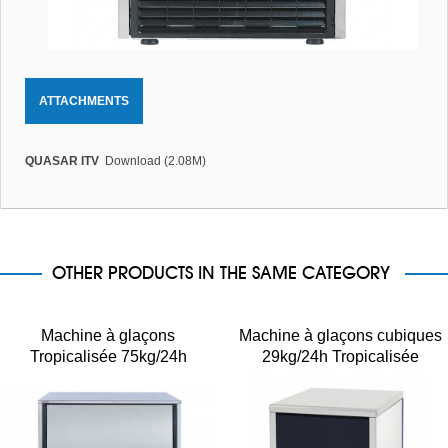
ATTACHMENTS
QUASAR ITV
Download (2.08M)
OTHER PRODUCTS IN THE SAME CATEGORY
Machine à glaçons
Machine à glaçons cubiques
Tropicalisée 75kg/24h
29kg/24h Tropicalisée
système à palettes MXP-
BREMA CB249AHCW B-
95A/R2
QUBE