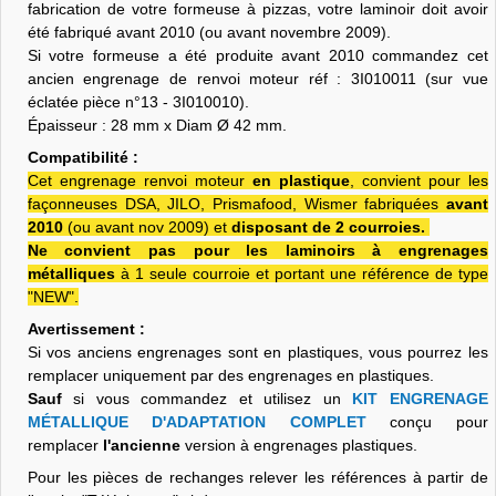
fabrication de votre formeuse à pizzas, votre laminoir doit avoir
été fabriqué avant 2010 (ou avant novembre 2009).
Si votre formeuse a été produite avant 2010 commandez cet
ancien engrenage de renvoi moteur réf : 3I010011 (sur vue
éclatée pièce n°13 - 3I010010).
Épaisseur : 28 mm x Diam Ø 42 mm.
Compatibilité :
Cet engrenage renvoi moteur
en plastique
, convient pour les
façonneuses DSA, JILO, Prismafood, Wismer fabriquées
avant
2010
(ou avant nov 2009) et
disposant de 2 courroies.
Ne convient pas pour les laminoirs à engrenages
métalliques
à 1 seule courroie et portant une référence de type
"NEW".
Avertissement :
Si vos anciens engrenages sont en plastiques, vous pourrez les
remplacer uniquement par des engrenages en plastiques.
Sauf
si vous commandez et utilisez un
KIT ENGRENAGE
MÉTALLIQUE D'ADAPTATION COMPLET
conçu pour
remplacer
l'ancienne
version à engrenages plastiques.
Pour les pièces de rechanges relever les références à partir de