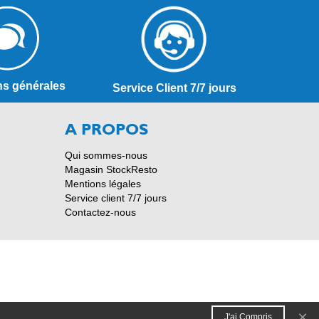
ns générales
Service Client 7/7 jours
A PROPOS
Qui sommes-nous
Magasin StockResto
Mentions légales
Service client 7/7 jours
Contactez-nous
×
J'ai Compris