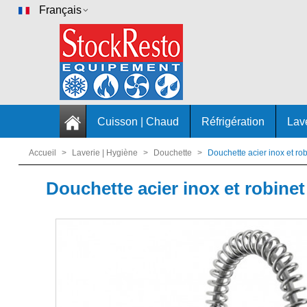
Français
Cuisson | Chaud
Réfrigération
Lav
Accueil
>
Laverie | Hygiène
>
Douchette
>
Douchette acier inox et r
Douchette acier inox et robin