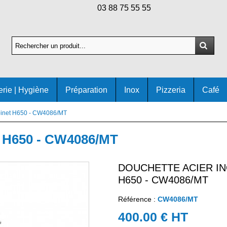
03 88 75 55 55
erie | Hygiène
Préparation
Inox
Pizzeria
Café
obinet H650 - CW4086/MT
et H650 - CW4086/MT
DOUCHETTE ACIER IN
H650 - CW4086/MT
Référence :
CW4086/MT
400.00 € HT