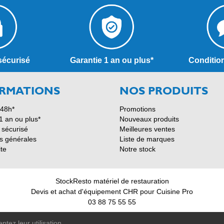
sécurisé
Garantie 1 an ou plus*
Conditio
RMATIONS
NOS PRODUITS
 48h*
Promotions
1 an ou plus*
Nouveaux produits
 sécurisé
Meilleures ventes
s générales
Liste de marques
ite
Notre stock
StockResto matériel de restauration
Devis et achat d'équipement CHR pour Cuisine Pro
03 88 75 55 55
© 2011-2026 - StockResto +33 388 755 555
tez leur utilisation