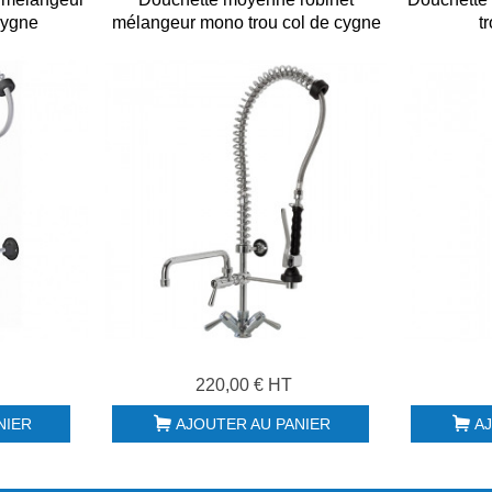
cygne
mélangeur mono trou col de cygne
t
220,00 € HT
NIER
AJOUTER AU PANIER
A