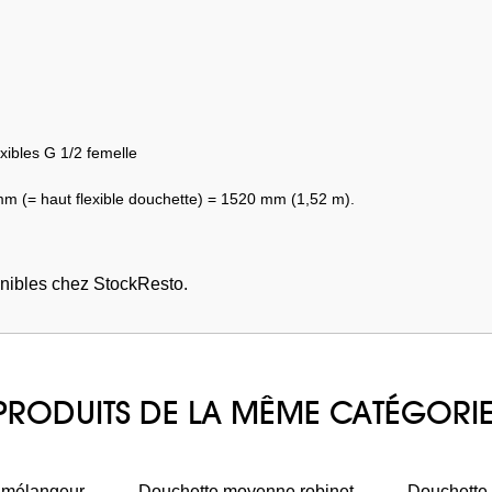
xibles G 1/2 femelle
 (= haut flexible douchette) = 1520 mm (1,52 m).
nibles chez StockResto.
PRODUITS DE LA MÊME CATÉGORI
t mélangeur
Douchette moyenne robinet
Douchette