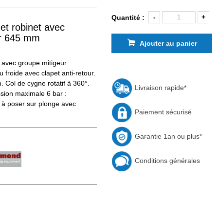
-
+
Quantité :
et robinet avec
ur 645 mm
Ajouter au panier
t avec groupe mitigeur
roide avec clapet anti-retour.
Col de cygne rotatif à 360°.
Livraison rapide*
ssion maximale 6 bar :
à poser sur plonge avec
Paiement sécurisé
Garantie 1an ou plus*
Conditions générales