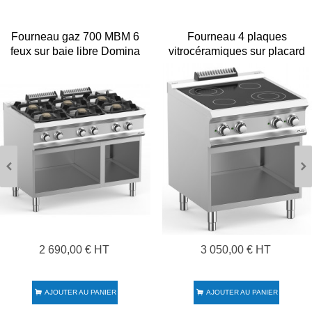
Fourneau gaz 700 MBM 6
Fourneau 4 plaques
feux sur baie libre Domina
vitrocéramiques sur placard
700
MBM 700 VC77A
2 690,00 € HT
3 050,00 € HT
AJOUTER AU PANIER
AJOUTER AU PANIER