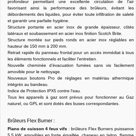
profondeur permettant une excellente circulation de l'air
favorisant ainsi la performance des brûleurs, évitant les
débordements des liquides, pour éviter toute infiltration de saleté
et garantir une parfaite hygiène.
Structure portante en acier inox de grande épaisseur, côtés
latéraux et soubassement en acier inox finition Scotch Brite.
Structure montée sur pieds ronds en acier inox réglables en
hauteur de 150 mm à 200 mm.
Retrait rapide du panneau frontal pour un accès immédiat à tous
les éléments fonctionnels et faciliter l'entretien.
Nouvelle cheminée d’évacuation fumées sans vis facilement
amovible pour le nettoyage.
Nouveaux boutons Pro de réglages en matériau athermique
intégrés au bandeau.
Indice de Protection IPX5 contre l'eau.
Tous les appareils à gaz sont prévus pour fonctionner au Gaz
naturel, ou GPL et sont dotés des buses correspondantes.
Brûleurs Flex Burner :
Piano de cuisson 4 feux vifs
: brûleurs Flex Burners puissance
5,5 kW, amovibles en fonte émaillée, chapeau en laiton, flamme